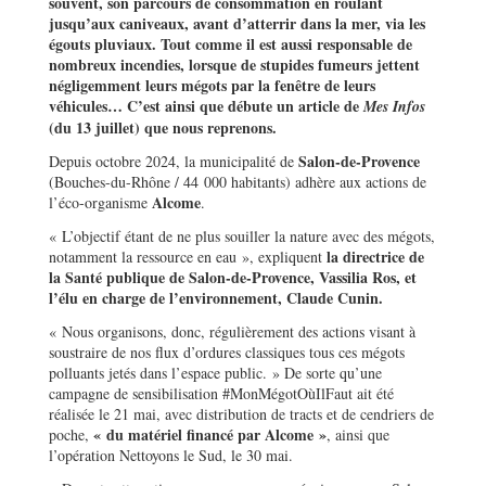
souvent, son parcours de consommation en roulant
jusqu’aux caniveaux, avant d’atterrir dans la mer, via les
égouts pluviaux. Tout comme il est aussi responsable de
nombreux incendies, lorsque de stupides fumeurs jettent
négligemment leurs mégots par la fenêtre de leurs
véhicules… C’est ainsi que débute un article de
Mes Infos
(du 13 juillet) que nous reprenons.
Salon-de-Provence
Depuis octobre 2024, la municipalité de
(Bouches-du-Rhône / 44 000 habitants) adhère aux actions de
Alcome
l’éco-organisme
.
« L’objectif étant de ne plus souiller la nature avec des mégots,
la directrice de
notamment la ressource en eau », expliquent
la Santé publique de Salon-de-Provence, Vassilia Ros, et
l’élu en charge de l’environnement, Claude Cunin.
« Nous organisons, donc, régulièrement des actions visant à
soustraire de nos flux d’ordures classiques tous ces mégots
polluants jetés dans l’espace public. » De sorte qu’une
campagne de sensibilisation #MonMégotOùIlFaut ait été
réalisée le 21 mai, avec distribution de tracts et de cendriers de
« du matériel financé par Alcome »
poche,
, ainsi que
l’opération Nettoyons le Sud, le 30 mai.