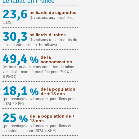
Le tabac en France
23,6
milliards de cigarettes
(livraisons aux buralistes
2025)
30,3
milliards d'unités
(livraisons tous produits du
tabac confondus aux buralistes)
49,4
%
de la
consommation
(estimation de la consommation de tabac
venant du marché parallèle pour 2024 /
KPMG)
18,1
%
de la population
de + 18 ans
(pourcentage des fumeurs quotidiens pour
2024 / SPF)
25
%
de la population de +
18 ans
(pourcentage des fumeurs quotidiens et
occasionnels pour 2024 / SPF)