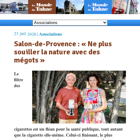
23
juil
Associations
2026 |
Salon-de-Provence : « Ne plus
souiller la nature avec des
mégots »
Le
filtre
des
cigarettes est un fléau pour la santé publique, tout autant
que la cigarette elle-même. Celui-ci finissant, le plus