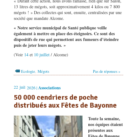
« Durant cette action, nous avons ramassé, rien que sur Salon,
13 litres de mégots, soit approximativement 4 kilos ou 7 800
mégots ! » Des collectes qui sont, ensuite, centralisées par une
société que mandate Alcome.
« Notre service municipal de Santé publique veille
également à mettre en place des éteignoirs. Ce sont des
dispositifs de rue qui permettent aux fumeurs d’éteindre
puis de jeter leurs mégots. »
(Voir
14
et
10 juillet
/ Alcome)
,
Ecologie
Mégots
Pas de réponses »
22
juil
Associations
2026 |
50 000 cendriers de poche
distribués aux Fêtes de Bayonne
Toute la semaine,
nos équipes étaient
présentes aux
Fêtes de Bayonne,