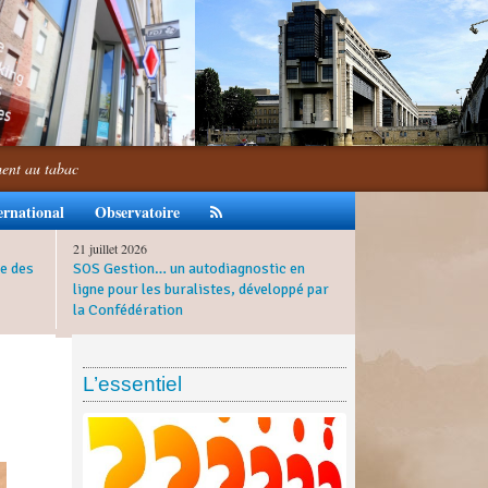
ment au tabac
ernational
Observatoire
21 juillet 2026
e des
SOS Gestion… un autodiagnostic en
ligne pour les buralistes, développé par
la Confédération
L’essentiel