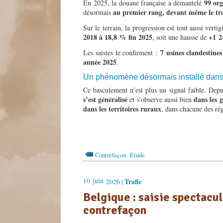
99 org
En 2025, la douane française a démantelé
au premier rang, devant même le tra
désormais
Sur le terrain, la progression est tout aussi vert
2018 à 18,8 % fin 2025
+1 2
, soit une hausse de
7 usines clandestines
Les saisies le confirment :
année 2025
.
Un phénomène désormais installé dans t
Ce basculement n’est plus un signal faible. Dep
s’est généralisé
dans les 
et s’observe aussi bien
dans les territoires ruraux
, dans chacune des ré
,
Contrefaçon
Etude
10
juin
Trafic
2026 |
Belgique : saisie spectacu
contrefaçon