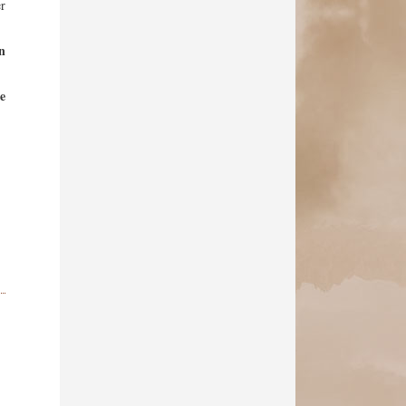
er
n
le