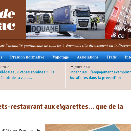
sur l’actualité quotidienne de tous les événements liés directement ou indirecte
ns
Pression normative
Vapotage
Associations
Trafic
Int
let 2026
25 juillet 2026
illégales, « vapes zombies » : le
Incendies : l’engagement exemplair
é noir de la vape…
buralistes dans la prévention
ets-restaurant aux cigarettes… que de la
e d’Aix-en-Provence, le