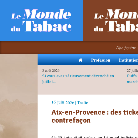
Une fenêtre 
Profession
Institutio
3 août 2026
27 juil
Si vous avez sérieusement décroché en
Puffs 
juillet…
march
16
juin
Trafic
2026 |
Aix-en-Provence : des tick
contrefaçon
Ce 15 juin, était prévu, au tribunal judiciair