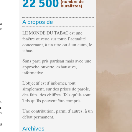
22 500
(nombre de
buralistes)
A propos de
a
e
LE MONDE DU TABAC est une
fenêtre ouverte sur toute l’actualité
concernant, à un titre ou à un autre, le
tabac.
Sans parti pris partisan mais avec une
approche ouverte, exhaustive,
informative.
L’objectif est d’informer, tout
simplement, sur des prises de parole,
des faits, des chiffres. Tels qu’ils sont.
Tels qu’ils peuvent être compris.
.
r
Une contribution, parmi d’autres, à un
n
débat permanent.
s
Archives