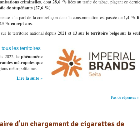
anisations criminelles
28,6 %
, dont
liées au trafic de tabac, plaçant ce derni
fic de stupéfiants (27,6 %)
.
1,4 % fi
igineuse : la part de la contrefaçon dans la consommation est passée de
43 % en sept ans
.
13 sur le territoire belge sur la seu
sur le territoire national depuis 2021 et
ous les territoires
le phénomène
uis 2022,
grandes métropoles que
gions métropolitaines.
Lire la suite »
Pas de réponses »
laire d’un chargement de cigarettes de