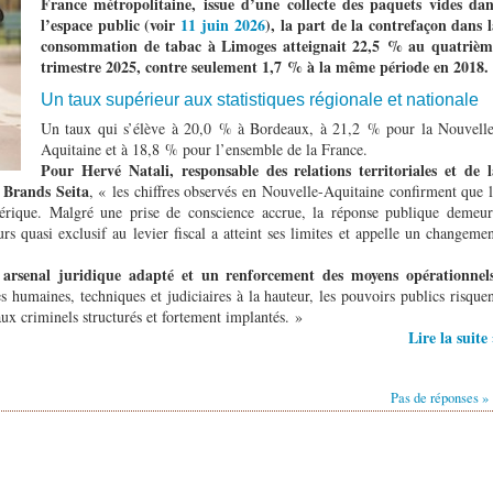
France métropolitaine, issue d’une collecte des paquets vides dan
l’espace public (voir
11 juin 2026
), la part de la contrefaçon dans 
consommation de tabac à Limoges atteignait 22,5 % au quatrièm
trimestre 2025, contre seulement 1,7 % à la même période en 2018.
Un taux supérieur aux statistiques régionale et nationale
Un taux qui s’élève à 20,0 % à Bordeaux, à 21,2 % pour la Nouvelle
Aquitaine et à 18,8 % pour l’ensemble de la France.
Pour Hervé Natali, responsable des relations territoriales et de l
l Brands Seita
, « les chiffres observés en Nouvelle-Aquitaine confirment que 
hérique. Malgré une prise de conscience accrue, la réponse publique demeur
urs quasi exclusif au levier fiscal a atteint ses limites et appelle un changeme
n arsenal juridique adapté et un renforcement des moyens opérationnels
 humaines, techniques et judiciaires à la hauteur, les pouvoirs publics risque
ux criminels structurés et fortement implantés. »
Lire la suite
Pas de réponses »