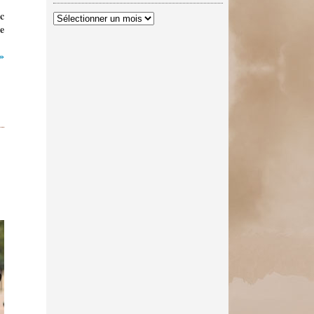
c
Archives
e
 »