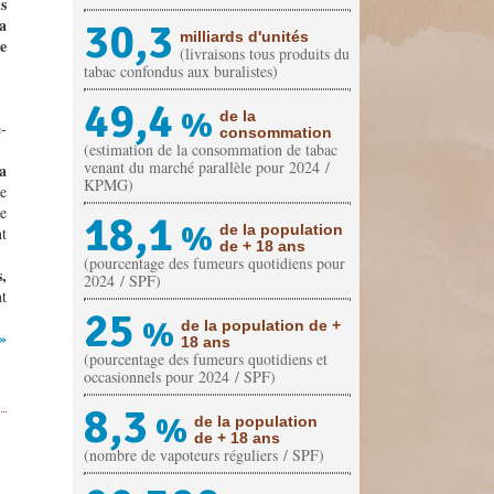
s
la
30,3
milliards d'unités
e
(livraisons tous produits du
tabac confondus aux buralistes)
49,4
%
de la
-
consommation
(estimation de la consommation de tabac
venant du marché parallèle pour 2024 /
a
KPMG)
le
e
18,1
%
de la population
nt
de + 18 ans
(pourcentage des fumeurs quotidiens pour
,
2024 / SPF)
nt
25
%
de la population de +
 »
18 ans
(pourcentage des fumeurs quotidiens et
occasionnels pour 2024 / SPF)
8,3
%
de la population
de + 18 ans
(nombre de vapoteurs réguliers / SPF)