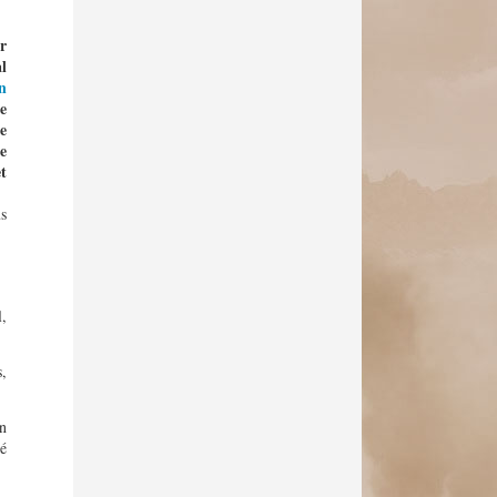
r
l
n
e
e
e
t
s
,
s,
en
té