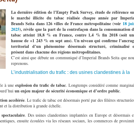
La dernière édition de l’Empty Pack Survey, étude de référence su
le marché illicite du tabac réalisée chaque année par Imperia
Brands Seita dans 126 villes de France métropolitaine (voir
18 jui
2025
), révèle que la part de la contrefaçon dans la consommation d
tabac atteint 18,8 % en France, contre 1,4 % fin 2018 (soit un
hausse de +1 243 % en sept ans). Un niveau qui confirme l’ancrag
territorial d’un phénomène désormais structuré, criminalisé e
présent dans chacune des régions métropolitaines.
C’est ainsi que débute un communiqué d’Imperial Brands Seita que nou
reprenons.
L’industrialisation du trafic : des usines clandestines à la
explosion du trafic de tabac
tée à une
. Longtemps considéré comme marginal
un enjeu majeur de sécurité économique et d’ordre public
jourd’hui
.
tion accélérée
. Le trafic de tabac est désormais porté par des filières structurée
 et la distribution à grande échelle.
 spectaculaire
. Des usines clandestines implantées en Europe et désormais 
ntiques, ensuite écoulées via les réseaux sociaux, les commerces de proximi