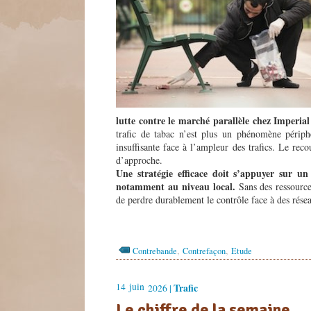
lutte contre le marché parallèle chez Imperia
trafic de tabac n’est plus un phénomène périp
insuffisante face à l’ampleur des trafics. Le reco
d’approche.
Une stratégie efficace doit s’appuyer sur u
notamment au niveau local.
Sans des ressources
de perdre durablement le contrôle face à des résea
,
,
Contrebande
Contrefaçon
Etude
14
juin
Trafic
2026 |
Le chiffre de la semaine