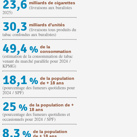
23,6
milliards de cigarettes
(livraisons aux buralistes
2025)
30,3
milliards d'unités
(livraisons tous produits du
tabac confondus aux buralistes)
49,4
%
de la
consommation
(estimation de la consommation de tabac
venant du marché parallèle pour 2024 /
KPMG)
18,1
%
de la population
de + 18 ans
(pourcentage des fumeurs quotidiens pour
2024 / SPF)
25
%
de la population de +
18 ans
(pourcentage des fumeurs quotidiens et
occasionnels pour 2024 / SPF)
8,3
%
de la population
de + 18 ans