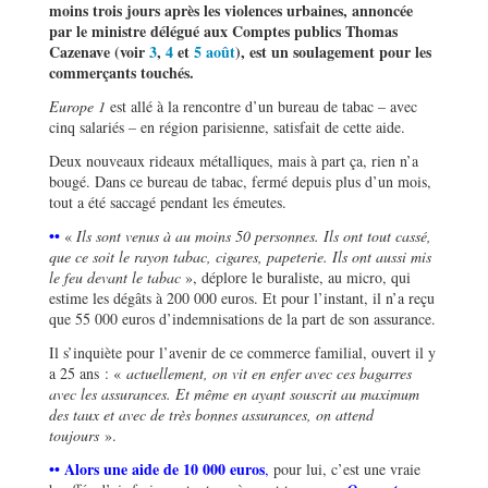
moins trois jours après les violences urbaines, annoncée
par le ministre délégué aux Comptes publics Thomas
Cazenave (voir
3
,
4
et
5 août
), est un soulagement pour les
commerçants touchés.
Europe 1
est allé à la rencontre d’un bureau de tabac – avec
cinq salariés – en région parisienne, satisfait de cette aide.
Deux nouveaux rideaux métalliques, mais à part ça, rien n’a
bougé. Dans ce bureau de tabac, fermé depuis plus d’un mois,
tout a été saccagé pendant les émeutes.
••
«
Ils sont venus à au moins 50 personnes. Ils ont tout cassé,
que ce soit le rayon tabac, cigares, papeterie. Ils ont aussi mis
le feu devant le tabac
», déplore le buraliste, au micro, qui
estime les dégâts à 200 000 euros. Et pour l’instant, il n’a reçu
que 55 000 euros d’indemnisations de la part de son assurance.
Il s’inquiète pour l’avenir de ce commerce familial, ouvert il y
a 25 ans : «
actuellement, on vit en enfer avec ces bagarres
avec les assurances. Et même en ayant souscrit au maximum
des taux et avec de très bonnes assurances, on attend
toujours
».
•• Alors une aide de 10 000 euros
,
pour lui, c’est une vraie