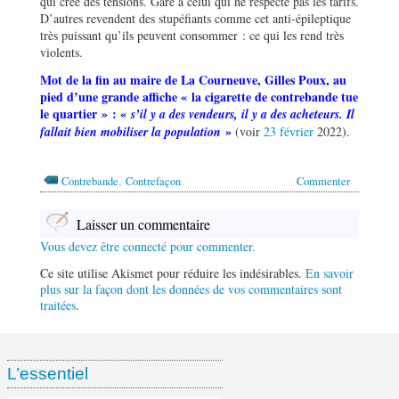
qui crée des tensions. Gare à celui qui ne respecte pas les tarifs.
D’autres revendent des stupéfiants comme cet anti-épileptique
très puissant qu’ils peuvent consommer : ce qui les rend très
violents.
Mot de la fin au maire de La Courneuve, Gilles Poux, au
pied d
’
une grande affiche « la cigarette de contrebande tue
le quartier
»
: «
s
’
il y a des vendeurs, il y a des acheteurs. Il
»
fallait bien mobiliser la population
(voir
23 février
2022).
,
Contrebande
Contrefaçon
Commenter
Laisser un commentaire
Vous devez être connecté pour commenter.
Ce site utilise Akismet pour réduire les indésirables.
En savoir
plus sur la façon dont les données de vos commentaires sont
traitées
.
L’essentiel