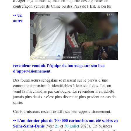
d’Algérie (« le must ») mais en majorité des cigarettes de
contrefaçon venues de Chine ou des Pays de l’Est, selon lui.
•• Un
autre
revendeur conduit l’équipe de tournage sur son lieu
d
’
approvisionnement
.
Des fournisseurs sénégalais se massent sur le parvis d’une
commune à proximité, identifiables à leur sac à dos. Ici, on
vend la marchandise par cartouche. Le revendeur n’en achète
jamais plus de six : c’est plus discret et plus prudent en cas de
saisie.
Ces fournisseurs restent évasifs sur leur approvisionnement.
•• L
’
an dernier plus de 700 000 cartouches ont été saisies en
Seine-Saint-Denis
(voir
21
et
30 juillet
2023). Un business