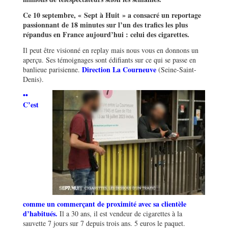
Ce 10 septembre, « Sept à Huit »
a consacr
é un reportage
passionnant de 18 minutes sur l
’
un des trafics les plus
répandus en France aujourd’hui : celui des cigarettes.
Il peut être visionné en replay mais nous vous en donnons un
aperçu. Ses témoignages sont édifiants sur ce qui se passe en
Direction La Courneuve
banlieue parisienne.
(Seine-Saint-
Denis).
••
C
’
est
comme un commerçant de proximité avec sa client
è
le
d’habitués
.
Il a 30 ans, il est vendeur de cigarettes à la
sauvette 7 jours sur 7 depuis trois ans. 5 euros le paquet.