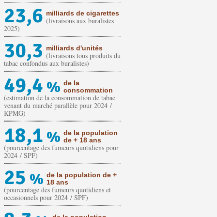
23,6
milliards de cigarettes
(livraisons aux buralistes
2025)
30,3
milliards d'unités
(livraisons tous produits du
tabac confondus aux buralistes)
49,4
%
de la
consommation
(estimation de la consommation de tabac
venant du marché parallèle pour 2024 /
KPMG)
18,1
%
de la population
de + 18 ans
(pourcentage des fumeurs quotidiens pour
2024 / SPF)
25
%
de la population de +
18 ans
(pourcentage des fumeurs quotidiens et
occasionnels pour 2024 / SPF)