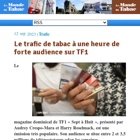
12
sep
Trafic
2023 |
Le trafic de tabac à une heure de
forte audience sur TF1
Le
magazine dominical de TF1 « Sept à
Huit
», présenté par
Audrey Crespo-Mara et Harry Roselmack, est une
émission très populaire. Son audience se situe entre 2 et 3,5
millions de téléspectateurs selon les semaines.