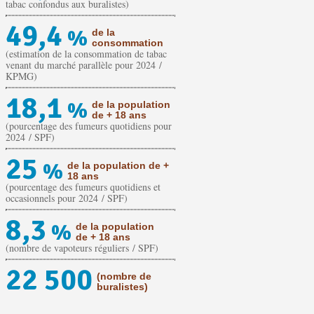
tabac confondus aux buralistes)
49,4
%
de la
consommation
(estimation de la consommation de tabac
venant du marché parallèle pour 2024 /
KPMG)
18,1
%
de la population
de + 18 ans
(pourcentage des fumeurs quotidiens pour
2024 / SPF)
25
%
de la population de +
18 ans
(pourcentage des fumeurs quotidiens et
occasionnels pour 2024 / SPF)
8,3
%
de la population
de + 18 ans
(nombre de vapoteurs réguliers / SPF)
22 500
(nombre de
buralistes)