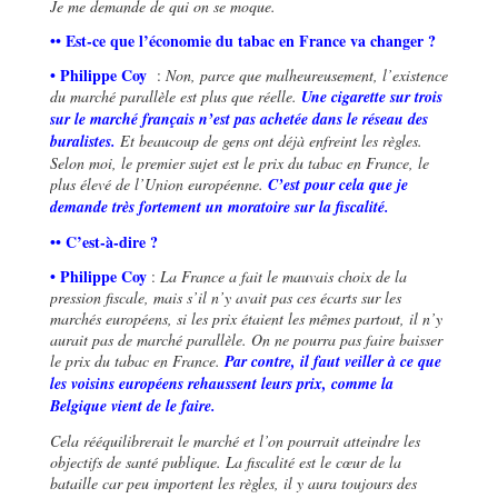
Je me demande de qui on se moque.
•• Est-ce que l’économie du tabac en France va changer ?
• Philippe Coy
:
Non, parce que malheureusement, l
’
existence
du marché parallèle est plus que réelle.
Une cigarette sur trois
sur le marché français n
’
est pas achetée dans le réseau des
buralistes.
Et beaucoup de gens ont déjà enfreint les règles.
Selon moi, le premier sujet est le prix du tabac en France, le
plus élevé de l
’
Union européenne.
C
’
est pour cela que je
demande très fortement un moratoire sur la fiscalité.
•• C
’
est-à-dire ?
• Philippe Coy
:
La France a fait le mauvais choix de la
pression fiscale, mais s
’
il n
’
y avait pas ces écarts sur les
marchés européens, si les prix étaient les mêmes partout, il n
’
y
aurait pas de marché parallèle.
On ne pourra pas faire baisser
le prix du tabac en France.
Par contre, il faut veiller à ce que
les voisins européens rehaussent leurs prix, comme la
Belgique vient de le faire.
Cela rééquilibrerait le marché et l
’
on pourrait atteindre les
objectifs de santé publique.
La fiscalité est le cœur de la
bataille car peu importent les règles, il y aura toujours des