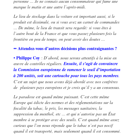
personne … Je ne connais aucun consommateur qui fume une
marque le matin et une autre l
’
après-midi.
Le lieu de stockage dans la voiture est important aussi, si le
produit est dissimulé, ou si vous avez un carnet de commandes
…
De même, le lieu de transit sera regardé: si vous êtes à
l
’
autre bout de la France et que vous passez plusieurs fois la
frontière en peu de temps, on peut avoir des doutes …
•• Attendez-vous d
’
autres décisions plus contraignantes ?
• Philippe Coy
:
D
’
abord, nous serons attentifs à la mise en
œuvre de contrôles réguliers.
Ensuite, il s
’
agit de convaincre
la Commission européenne de ramener le seuil d
’
importation
à 200 unités, soit une cartouche pour tous les pays membres
.
C
’
est un sujet que nous avons déjà abordé avec nos confrères
de plusieurs pays européens et je crois qu
’
il y a un consensus.
Le paradoxe est quand même puissant. C
’
est cette même
Europe qui édicte des normes et des réglementations sur la
fiscalité du tabac, le prix, les messages sanitaires, la
suppression du menthol, etc … et qui n
’
autorise pas un État
membre à se protéger avec des seuils. C
’
est quand même assez
curieux que l
’
on nous réponde que le tabac n
’
est pas nocif
quand il est transporté, mais seulement quand il est consommé.