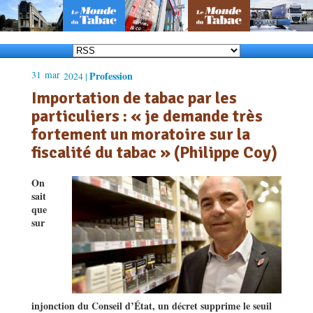
31
mar
Profession
2024 |
Importation de tabac par les
particuliers : « je demande très
fortement un moratoire sur la
fiscalité du tabac » (Philippe Coy)
On
sait
que
sur
injonction du Conseil d’État, un décret supprime le seuil