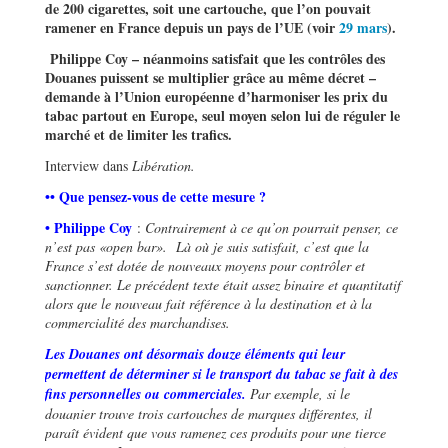
de 200 cigarettes, soit une cartouche, que l
’
on pouvait
ramener en France depuis un pays de l
’
UE (voir
29 mars
).
Philippe Coy – néanmoins satisfait que les contrôles des
Douanes puissent se multiplier grâce au même décret –
demande à l
’
Union européenne d
’
harmoniser les prix du
tabac partout en Europe, seul moyen selon lui de réguler le
marché et de limiter les trafics.
Interview dans
Libération.
•• Que pensez-vous de cette mesure ?
• Philippe Coy
:
Contrairement à ce qu
’
on pourrait penser, ce
n
’
est pas «open bar».
Là où je suis satisfait, c
’
est que la
France s
’
est dotée de nouveaux moyens pour contrôler et
sanctionner.
Le précédent texte était assez binaire et quantitatif
alors que le nouveau fait référence à la destination et à la
commercialité des marchandises.
Les Douanes ont désormais douze éléments qui leur
permettent de déterminer si le transport du tabac se fait à des
fins personnelles ou commerciales.
Par exemple, si le
douanier trouve trois cartouches de marques différentes, il
paraît évident que vous ramenez ces produits pour une tierce