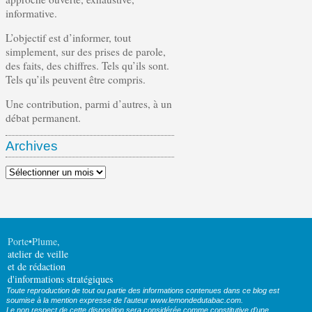
informative.
L’objectif est d’informer, tout
simplement, sur des prises de parole,
des faits, des chiffres. Tels qu’ils sont.
Tels qu’ils peuvent être compris.
Une contribution, parmi d’autres, à un
débat permanent.
Archives
Archives
Porte•Plume
,
atelier de veille
et de rédaction
d'informations stratégiques
Toute reproduction de tout ou partie des informations contenues dans ce blog est
soumise à la mention expresse de l'auteur www.lemondedutabac.com.
Le non respect de cette disposition sera considérée comme constitutive d’une