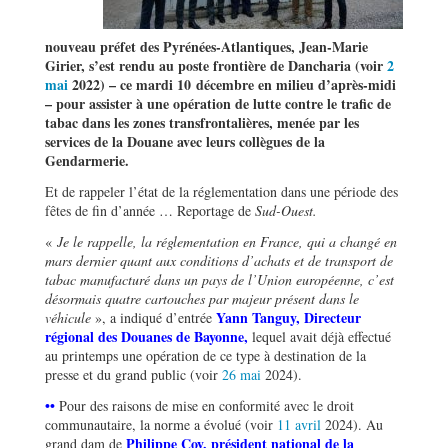
nouveau préfet des Pyrénées-Atlantiques, Jean-Marie
Girier, s
’
est rendu au poste fronti
è
re de Dancharia (voir
2
mai
2022) – ce mardi 10 décembre en milieu d
’
apr
è
s-midi
– pour assister à une opération de lutte contre le trafic de
tabac dans les zones transfrontali
è
res, menée par les
services de la Douane avec leurs coll
è
gues de la
Gendarmerie.
Et de rappeler l’état de la réglementation dans une période des
fêtes de fin d’année … Reportage de
Sud-Ouest.
«
Je le rappelle, la réglementation en France, qui a changé en
mars dernier quant aux conditions d
’
achats et de transport de
tabac manufacturé dans un pays de l
’
Union européenne, c
’
est
désormais quatre cartouches par majeur présent dans le
Yann Tanguy, Directeur
véhicule
», a indiqué d’entrée
régional des Douanes de Bayonne,
lequel avait déjà effectué
au printemps une opération de ce type à destination de la
presse et du grand public (voir
26 mai
2024).
••
Pour des raisons de mise en conformité avec le droit
communautaire, la norme a évolué (voir
11 avril
2024). Au
Philippe Coy, président national de la
grand dam de