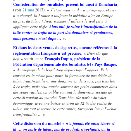
Confédération des buralistes, présent lui aussi à
Dancharia
(voir
21 mai
2017). «
J’étais venu ici il y a quinze ans, et rien
n
’
a changé, la France a toujours la médaille d
’
or en Europe
du prix du tabac ! Nous sommes d
’
ailleurs le seul pays à
appliquer cette r
è
gle.
Alors oui, je salue l
’
intensification de la
lutte contre ce trafic de la part des douaniers et gendarmes,
mais personne n
’
est dupe …
».
Et dans les deux ventas de cigarettes, aucune référence à la
réglementation française n
’
est précisée.
«
Bien sûr que
François Dupin, président de la
non
» sourit jaune
Fédération départementale des buralistes 64 / Pays Basque,
«
ils profitent de la législation depuis tant d
’
anné
es.
Et le
constat est le même pour nous, la fermeture de nos débits de
tabac transfrontaliers, une douzaine en deux ans, pas tous liés
à ce trafic, mais cela touche souvent des petits commerces dans
des zones rurales, on oublie souvent la dimension sociale de
cette distorsion du marché. Sans bien sûr parler du volet
économique, avec une baisse environ de 12 % des ventes de
tabac sur tout le territoire cette année, fortement liée à l
’
achat
transfrontalier
…
»
Cette distorsion du marché «
n
’
a jamais été aussi élevée et
là … on parle de tabac, pas de produits stupéfiants, o
ù
la