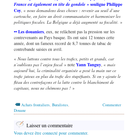
»
souligne Philippe
France est également en tête de gondole
Coy
, «
nous demandons deux choses : revenir au seuil d
’
une
cartouche, en faire un droit communautaire et harmoniser les
politiques fiscales. La Belgique a déjà augmenté sa fiscalité.
»
•• Les douaniers
,
eux, ne relâchent pas la pression sur les
contrevenants au Pays basque. Ils ont saisi 12 tonnes cette
année, dont un fameux record de 8,7 tonnes de tabac de
contrebande saisies en avril.
«
Nous luttons contre tous les trafics, petits et grands, car
Yann Tanguy
n
’
oublions pas l
’
enjeu fiscal
» note
, «
mais
aujourd
’
hui, la criminalité organisée a posé la main sur ce
trafic juteux en plus du trafic des stupéfiants. Si on y ajoute le
fléau des contrefaçons et la lutte contre le blanchiment de
capitaux, nous ne chômons pas
!
»
,
,
Achats frontaliers
Buralistes
Commenter
Douane
Laisser un commentaire
Vous devez être connecté pour commenter.