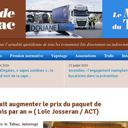
sur l’actualité quotidienne de tous les événements liés directement ou indirecte
ns
Pression normative
Vapotage
Associations
Trafic
Int
let 2026
25 juillet 2026
illégales, « vapes zombies » : le
Incendies : l’engagement exemplair
é noir de la vape…
buralistes dans la prévention
rait augmenter le prix du paquet de
ois par an » ( Loïc Josseran / ACT)
re le Tabac, interrogé