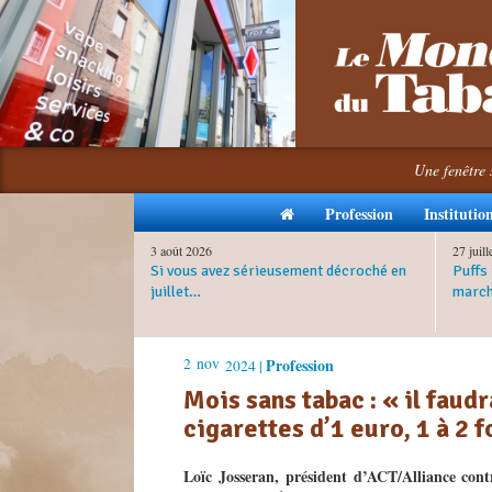
Une fenêtre 
Profession
Institutio
3 août 2026
27 juil
Si vous avez sérieusement décroché en
Puffs 
juillet…
march
2
nov
Profession
2024 |
Mois sans tabac : « il faud
cigarettes d’1 euro, 1 à 2 f
Loïc Josseran, président d’ACT/Alliance cont