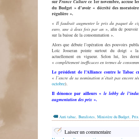
sur
ce 1er novembre, accuse les
France Culture
du Budget
»
d’avoir « décrété des moratoire
réguli
è
re ».
«
Il faudrait augmenter le prix du paquet de cig
euro, une à deux fois par an
», afin de pouvoir
sur la baisse de la consommation ».
Alors que débute l’opération des pouvoirs publi
Loïc Josseran pointe surtout du doigt « la
actuellement en vigueur. Selon lui, les der
«
compl
è
tement inefficaces en termes de consomm
Le président de l’Alliance contre le Tabac
«
l’encre de sa nomination n’était pas encore s
è
octobre
).
Il d
énonce par ailleurs «
le lobby de l’indu
».
augmentation des prix
,
,
,
Anti tabac
Buralistes
Ministère du Budget
Prix
Laisser un commentaire