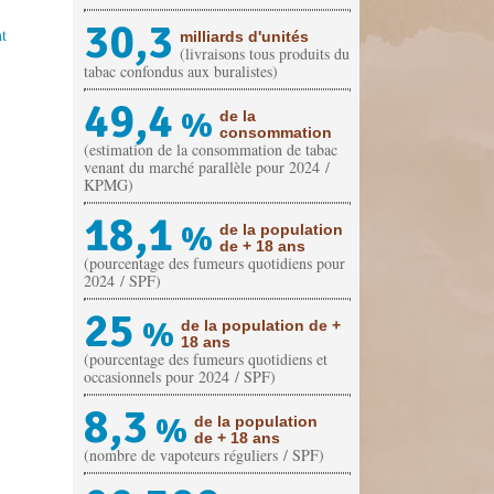
30,3
t
milliards d'unités
(livraisons tous produits du
tabac confondus aux buralistes)
49,4
%
de la
consommation
(estimation de la consommation de tabac
venant du marché parallèle pour 2024 /
KPMG)
18,1
%
de la population
de + 18 ans
(pourcentage des fumeurs quotidiens pour
2024 / SPF)
25
%
de la population de +
18 ans
(pourcentage des fumeurs quotidiens et
occasionnels pour 2024 / SPF)
8,3
%
de la population
de + 18 ans
(nombre de vapoteurs réguliers / SPF)