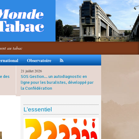
ment au tabac
ernational
Observatoire
21 juillet 2026
e des
SOS Gestion… un autodiagnostic en
ligne pour les buralistes, développé par
la Confédération
L’essentiel