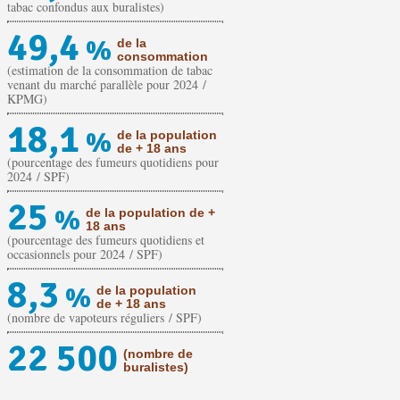
tabac confondus aux buralistes)
49,4
%
de la
consommation
(estimation de la consommation de tabac
venant du marché parallèle pour 2024 /
KPMG)
18,1
%
de la population
de + 18 ans
(pourcentage des fumeurs quotidiens pour
2024 / SPF)
25
%
de la population de +
18 ans
(pourcentage des fumeurs quotidiens et
occasionnels pour 2024 / SPF)
8,3
%
de la population
de + 18 ans
(nombre de vapoteurs réguliers / SPF)
22 500
(nombre de
buralistes)