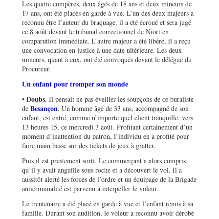
Les quatre compères, deux âgés de 18 ans et deux mineurs de
17 ans, ont été placés en garde à vue. L’un des deux majeurs a
reconnu être l’auteur du braquage, il a été écroué et sera jugé
ce 8 août devant le tribunal correctionnel de Niort en
comparution immédiate. L’autre majeur a été libéré, il a reçu
une convocation en justice à une date ultérieure. Les deux
mineurs, quant à eux, ont été convoqués devant le délégué du
Procureur.
Un enfant pour tromper son monde
• Doubs.
Il pensait ne pas éveiller les soupçons de ce buraliste
Besançon
de
. Un homme âgé de 33 ans, accompagné de son
enfant, est entré, comme n’importe quel client tranquille, vers
13 heures 15, ce mercredi 3 août. Profitant certainement d’un
moment d’inattention du patron, l’individu en a profité pour
faire main basse sur des tickets de jeux à gratter.
Puis il est prestement sorti. Le commerçant a alors compris
qu’il y avait anguille sous roche et a découvert le vol. Il a
aussitôt alerté les forces de l’ordre et un équipage de la Brigade
anticriminalité est parvenu à interpeller le voleur.
Le trentenaire a été placé en garde à vue et l’enfant remis à sa
famille. Durant son audition, le voleur a reconnu avoir dérobé