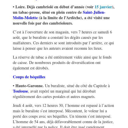
• Loire. Déjà cambriolé en début d’année (voir
15 janvier
),
un tabac-presse, situé en plein centre de
Saint-Julien-
Molin-Molette
(à la limite de l’Ardèche), a été visité une
nouvelle fois par des cambrioleurs.
C’est à l’ouverture de son magasin, vers 7 heures ce samedi 6
août, que le buraliste a constaté les dégâts causés par les
malfaiteurs. Ces derniers se sont introduits par l’arrière, ce qui
laisse à penser que les auteurs avaient reconnu les lieux.
La réserve de tabac a été entièrement vidée ainsi que le fonds
de caisse. De nombreux produits de diversification ont
également est dérobés.
Coups de béquilles
• Haute-Garonne.
Un buraliste, situé du côté du Capitole à
Toulouse
, avait repéré un marginal qui lui dérobait
régulièrement des cartes postales et autres magnets.
Jeudi 4 août, vers 12 heures 30, l’homme est repassé à l’action
mais le buraliste s’est interposé. Mécontent, le voleur lui a
porté des coups avec ses béquilles. Un témoin s’est interposé.
L’homme de 54 ans, déjà défavorablement connu de la justice,
a été interpellé par la police. Il doit être jugé rapidement.