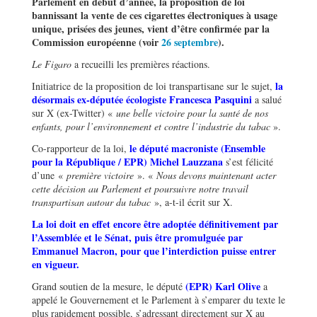
Parlement en début d
’
ann
ée, la proposition de loi
bannissant la vente de ces cigarettes électroniques
à
usage
unique, prisées des jeunes, vient d’être
confirm
ée par la
Commission européenne (voir
26 septembre
).
Le Figaro
a recueilli les premières réactions.
la
Initiatrice de la proposition de loi transpartisane sur le sujet,
d
ésormais ex-dé
put
é
e
é
cologiste Francesca Pasquini
a salué
sur X (ex-Twitter) «
une belle victoire pour la santé de nos
enfants, pour l’environnement et contre l’industrie du tabac
».
le d
é
put
é macroniste (Ensemble
Co-rapporteur de la loi,
pour la République / EPR
) Michel Lauzzana
s’est félicité
d’une «
premi
è
re victoire
». «
Nous devons maintenant acter
cette décision au Parlement et poursuivre notre travail
transpartisan autour du tabac
», a-t-il écrit sur X.
La loi doit en effet encore
être adopt
é
e d
éfinitivement par
l
’
Assemblée et le Sénat, puis
être promulgu
ée par
Emmanuel Macron, pour que l
’
interdiction puisse entrer
en vigueur.
(EPR)
Karl Olive
Grand soutien de la mesure, le député
a
appelé le Gouvernement et le Parlement à s’emparer du texte le
plus rapidement possible, s’adressant directement sur X au