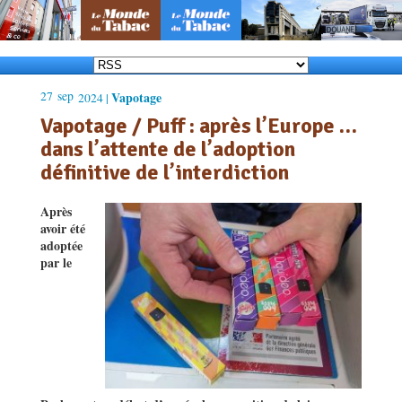
27
sep
Vapotage
2024 |
Vapotage / Puff : après l’Europe …
dans l’attente de l’adoption
définitive de l’interdiction
Apr
è
s
avoir é
t
é
adopt
ée
par le