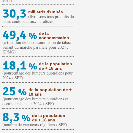
30,3
milliards d'unités
(livraisons tous produits du
tabac confondus aux buralistes)
49,4
%
de la
consommation
(estimation de la consommation de tabac
venant du marché parallèle pour 2024 /
KPMG)
18,1
%
de la population
de + 18 ans
(pourcentage des fumeurs quotidiens pour
2024 / SPF)
25
%
de la population de +
18 ans
(pourcentage des fumeurs quotidiens et
occasionnels pour 2024 / SPF)
8,3
%
de la population
de + 18 ans
(nombre de vapoteurs réguliers / SPF)