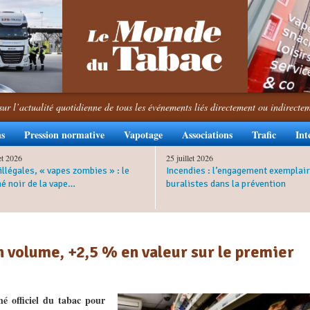
sur l’actualité quotidienne de tous les événements liés directement ou indirecte
ns
Pression normative
Vapotage
Associations
Trafic
Int
let 2026
25 juillet 2026
illégales, « vapes zombies » : le
Incendies : l’engagement exemplair
é noir de la vape…
buralistes dans la prévention
n volume, +2,5 % en valeur sur le premier
hé officiel du tabac pour