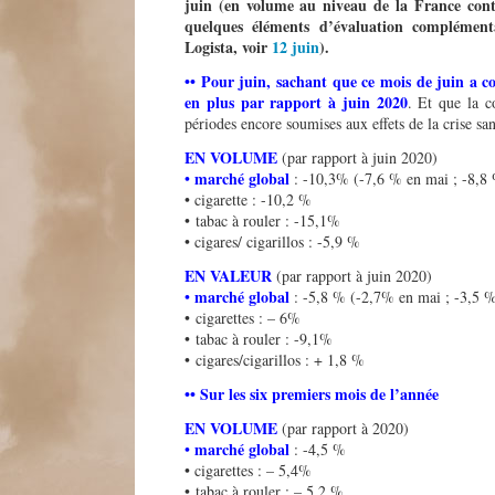
juin (en volume au niveau de la France cont
quelques éléments d’évaluation complémenta
Logista, voir
12 juin
).
••
Pour juin, sachant que ce mois de juin a c
en plus par rapport à juin 2020
. Et que la c
périodes encore soumises aux effets de la crise san
EN VOLUME
(par rapport à juin 2020)
marché global
•
: -10,3% (-7,6 % en mai ; -8,8 
• cigarette : -10,2 %
• tabac à rouler : -15,1%
• cigares/ cigarillos : -5,9 %
EN VALEUR
(par rapport à juin 2020)
marché global
•
: -5,8 % (-2,7% en mai ; -3,5 %
• cigarettes : – 6%
• tabac à rouler : -9,1%
• cigares/cigarillos : + 1,8 %
••
Sur les six premiers mois de l’année
EN VOLUME
(par rapport à 2020)
marché global
•
: -4,5 %
• cigarettes : – 5,4%
• tabac à rouler : – 5,2 %