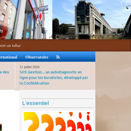
ment au tabac
ernational
Observatoire
21 juillet 2026
e des
SOS Gestion… un autodiagnostic en
ligne pour les buralistes, développé par
la Confédération
L’essentiel