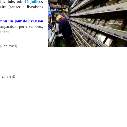
inentale, voir
16 juillet
),
ire (source : livraisons
onnu un jour de livraison
omparaison porte sur deux
itaire.
% en avril)
 en avril)