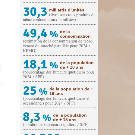
30,3
milliards d'unités
(livraisons tous produits du
tabac confondus aux buralistes)
49,4
%
de la
consommation
(estimation de la consommation de tabac
venant du marché parallèle pour 2024 /
KPMG)
18,1
%
de la population
de + 18 ans
(pourcentage des fumeurs quotidiens pour
2024 / SPF)
t
25
%
de la population de +
18 ans
(pourcentage des fumeurs quotidiens et
occasionnels pour 2024 / SPF)
8,3
%
de la population
de + 18 ans
(nombre de vapoteurs réguliers / SPF)