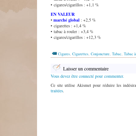
• cigares/cigarillos : +1,1 %
EN VALEUR
marché global
•
: +2,5 %
• cigarettes : +1,4 %
• tabac à rouler : +3,4 %
• cigares/cigarillos : +12,3 %
,
,
,
,
Cigares
Cigarettes
Conjoncture
Tabac
Tabac à
Laisser un commentaire
Vous devez être connecté pour commenter.
Ce site utilise Akismet pour réduire les indésir
traitées
.