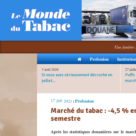
Une fenêtre 
Profession
Institutio
3 août 2026
27 juil
Si vous avez sérieusement décroché en
Puffs 
juillet…
march
17
juil
Profession
2021 |
Marché du tabac : -4,5 % e
semestre
Après les statistiques douanières sur le marc