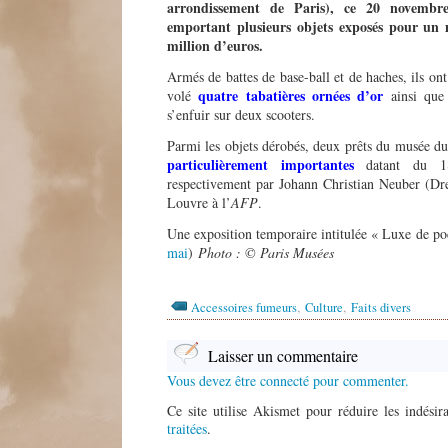
arrondissement de Paris), ce 20 novembr
emportant plusieurs objets exposés pour un
million d
’
euros.
Armés de battes de base-ball et de haches, ils ont 
quatre tabatières ornées d
’
or
volé
ainsi que 
s’enfuir sur deux scooters.
Parmi les objets dérobés, deux prêts du musée d
particulièrement importantes
datant du 18è
respectivement par Johann Christian Neuber (Dre
Louvre à l’
AFP
.
Une exposition temporaire intitulée « Luxe de poc
mai
)
Photo : © Paris Musées
,
,
Accessoires fumeurs
Culture
Faits divers
Laisser un commentaire
Vous devez être connecté pour commenter.
Ce site utilise Akismet pour réduire les indésir
traitées
.