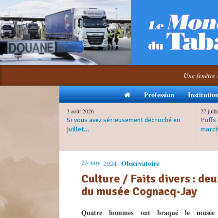
Une fenêtre 
Profession
Institutio
3 août 2026
27 juil
Si vous avez sérieusement décroché en
Puffs 
juillet…
march
23
nov
Observatoire
2024 |
Culture / Faits divers : de
du musée Cognacq-Jay
Quatre hommes ont braqué le musée 