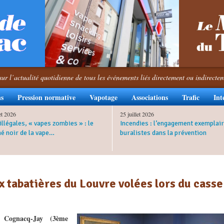
sur l’actualité quotidienne de tous les événements liés directement ou indirecte
ns
Pression normative
Vapotage
Associations
Trafic
Int
let 2026
25 juillet 2026
illégales, « vapes zombies » : le
Incendies : l’engagement exemplair
é noir de la vape…
buralistes dans la prévention
ux tabatières du Louvre volées lors du casse
Cognacq-Jay (3ème