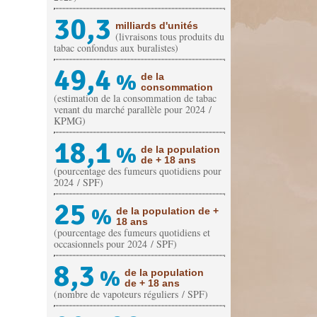
30,3
milliards d'unités
(livraisons tous produits du
tabac confondus aux buralistes)
49,4
%
de la
consommation
(estimation de la consommation de tabac
venant du marché parallèle pour 2024 /
KPMG)
18,1
%
de la population
de + 18 ans
(pourcentage des fumeurs quotidiens pour
2024 / SPF)
25
%
de la population de +
18 ans
(pourcentage des fumeurs quotidiens et
occasionnels pour 2024 / SPF)
8,3
%
de la population
de + 18 ans
(nombre de vapoteurs réguliers / SPF)