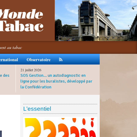
ment au tabac
ernational
Observatoire
21 juillet 2026
e des
SOS Gestion… un autodiagnostic en
ligne pour les buralistes, développé par
la Confédération
L’essentiel