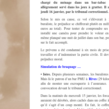
chargé du ménage dans un bar-taba
allègrement servi dans les jeux à gratter. Il
jeudi 16 janvier, par le tribunal correctionnel
Selon le mis en cause, ce vol s’élèverait à 
buraliste, le préjudice se chiffrerait plutôt en mi
euros au total). Pour tenter de comprendre ses 
installé une caméra pour prendre le voleur en 
même planqué une nuit de juillet dans son bar, po
sur le fait accompli.
Le prévenu a été condamné à six mois de prison,
travailler et d’indemniser la partie civile. Il d
préjudice moral.
Simulation de braquage …
• Isère.
Depuis plusieurs semaines, les buraliste
Rives
Mais là le patron d’un bar PMU à
(29 kilo
afin de monter une escroquerie à l’assurance. 
convocation devant le tribunal correctionnel.
Dans la matinée du mercredi 15 janvier, les force
auraient été dérobés, alors cachés dans un coffre
qu’il s’agit d’un coup monté. En fait, le coffr