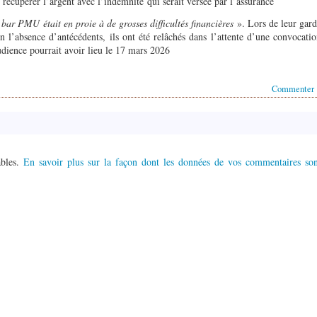
de récupérer l’argent avec l’indemnité qui serait versée par l’assurance
 bar PMU était en proie à de grosses difficultés financières
». Lors de leur gar
 l’absence d’antécédents, ils ont été relâchés dans l’attente d’une convocati
udience pourrait avoir lieu le 17 mars 2026
Commenter
ables.
En savoir plus sur la façon dont les données de vos commentaires son