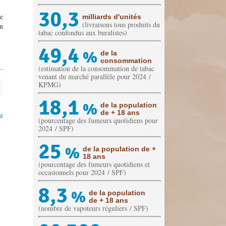
30,3
de
milliards d'unités
(livraisons tous produits du
on
tabac confondus aux buralistes)
49,4
%
de la
consommation
(estimation de la consommation de tabac
venant du marché parallèle pour 2024 /
KPMG)
18,1
%
de la population
de + 18 ans
t
(pourcentage des fumeurs quotidiens pour
2024 / SPF)
25
%
de la population de +
18 ans
(pourcentage des fumeurs quotidiens et
occasionnels pour 2024 / SPF)
8,3
%
de la population
de + 18 ans
(nombre de vapoteurs réguliers / SPF)