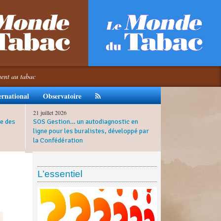
ment au tabac
ernational
Observatoire
21 juillet 2026
e des
SOS Gestion… un autodiagnostic en
ligne pour les buralistes, développé par
la Confédération
L’essentiel