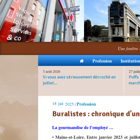
Une fenêtre 
Profession
Institutio
3 août 2026
27 juil
Si vous avez sérieusement décroché en
Puffs 
juillet…
march
18
jan
Profession
2025 |
Buralistes : chronique d’u
La gourmandise de l’employé …
• Maine-et-Loire. Entre janvier 2023 et juill