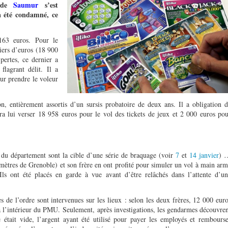
c de
Saumur
s’est
 a été condamné, ce
.
163 euros. Pour le
lliers d’euros (18 900
pertes, ce dernier a
flagrant délit. Il a
ur prendre le voleur
 entièrement assortis d’un sursis probatoire de deux ans. Il a obligation 
evra lui verser 18 958 euros pour le vol des tickets de jeux et 2 000 euros po
s du département sont la cible d’une série de braquage (voir
7
et
14 janvier
) 
mètres de Grenoble) et son frère en ont profité pour simuler un vol à main ar
Ils ont été placés en garde à vue avant d’être relâchés dans l’attente d’un
s de l’ordre sont intervenues sur les lieux : selon les deux frères, 12 000 eur
 à l’intérieur du PMU. Seulement, après investigations, les gendarmes découvre
e était vide, l’argent ayant été utilisé pour payer les employés et rembours