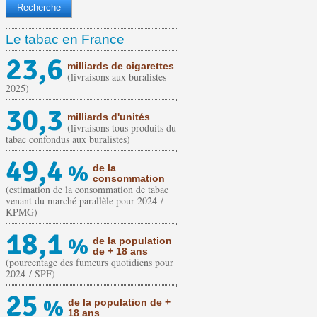
Le tabac en France
23,6
milliards de cigarettes
(livraisons aux buralistes
2025)
30,3
milliards d'unités
(livraisons tous produits du
tabac confondus aux buralistes)
49,4
%
de la
consommation
(estimation de la consommation de tabac
venant du marché parallèle pour 2024 /
KPMG)
18,1
%
de la population
de + 18 ans
(pourcentage des fumeurs quotidiens pour
2024 / SPF)
25
%
de la population de +
18 ans