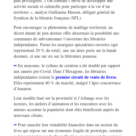
plus privilégiées. « On constate l’envie de développer une
activité sociale et culturelle pour participer à la vie d’un
territoire », analyse Guillaume Husson, délégué général du
Syndicat de la librairie française (SFL).
Pour encourager ce phénomène de maillage territorial, un
décret datant de juin dernier offre désormais la possibilité aux
communes de subventionner l’ouverture des librairies
indépendantes. Parmi les enseignes spécialisées ouvertes (qui
représentent 20 % du total), une sur deux porte sur la bande
dessinée, et une sur six sur la littérature jeunesse.
••
En moyenne, le rythme de création a été doublé par rapport
aux années pré-Covid. Dans l’Hexagone, les librairies
premier circuit de vente de livres
indépendantes restent le
.
Elles représentent 40 % du marché, malgré l’âpre concurrence
d’Amazon.
Leur modèle basé sur la proximité et l’échange avec les
lecteurs, les ateliers d’animation et les rencontres avec les
auteurs accentue la popularité dont elles bénéficient auprès de
nouveaux clients.
••
Pour muscler leur rentabilité financière dans un secteur du
livre qui repose sur une économie fragile de prototype, certains