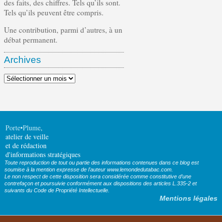
des faits, des chiffres. Tels qu’ils sont.
Tels qu’ils peuvent être compris.
Une contribution, parmi d’autres, à un
débat permanent.
Archives
Archives
Porte•Plume
,
atelier de veille
et de rédaction
d'informations stratégiques
Toute reproduction de tout ou partie des informations contenues dans ce blog est
soumise à la mention expresse de l'auteur www.lemondedutabac.com.
Le non respect de cette disposition sera considérée comme constitutive d’une
contrefaçon et poursuivie conformément aux dispositions des articles L.335-2 et
suivants du Code de Propriété Intellectuelle.
Mentions légales