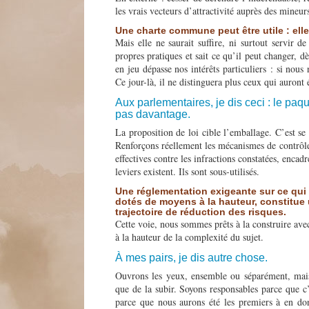
les vrais vecteurs d’attractivité auprès des mineur
Une charte commune peut être utile : elle
Mais elle ne saurait suffire, ni surtout servir d
propres pratiques et sait ce qu’il peut changer, 
en jeu dépasse nos intérêts particuliers : si nous
Ce jour-là, il ne distinguera plus ceux qui auront 
Aux parlementaires, je dis ceci : le paq
pas davantage.
La proposition de loi cible l’emballage. C’est se 
Renforçons réellement les mécanismes de contrôle 
effectives contre les infractions constatées, encad
leviers existent. Ils sont sous-utilisés.
Une réglementation exigeante sur ce qui 
dotés de moyens à la hauteur, constitue 
trajectoire de réduction des risques.
Cette voie, nous sommes prêts à la construire avec
à la hauteur de la complexité du sujet.
À mes pairs, je dis autre chose.
Ouvrons les yeux, ensemble ou séparément, mais 
que de la subir. Soyons responsables parce que c’
parce que nous aurons été les premiers à en don