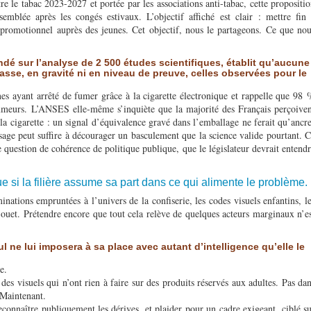
e le tabac 2023-2027 et portée par les associations anti-tabac, cette propositi
semblée après les congés estivaux. L’objectif affiché est clair : mettre fin
promotionnel auprès des jeunes. Cet objectif, nous le partageons. Ce que no
ndé sur l’analyse de 2 500 études scientifiques, établit qu’aucune
asse, en gravité ni en niveau de preuve, celles observées pour le
s ayant arrêté de fumer grâce à la cigarette électronique et rappelle que 98
umeurs. L’ANSES elle-même s’inquiète que la majorité des Français perçoive
la cigarette : un signal d’équivalence gravé dans l’emballage ne ferait qu’ancr
sage peut suffire à décourager un basculement que la science valide pourtant. 
ne question de cohérence de politique publique, que le législateur devrait entend
ue si la filière assume sa part dans ce qui alimente le problème.
nations empruntées à l’univers de la confiserie, les codes visuels enfantins, l
 jouet. Prétendre encore que tout cela relève de quelques acteurs marginaux n’e
ul ne lui imposera à sa place avec autant d’intelligence qu’elle le
e.
des visuels qui n’ont rien à faire sur des produits réservés aux adultes. Pas da
 Maintenant.
econnaître publiquement les dérives, et plaider pour un cadre exigeant, ciblé s