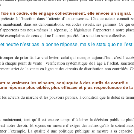
s.
 fixe un cadre, elle engage collectivement, elle envoie un signal.
e prétexte à l’inaction dans l’attente d’un consensus. Chaque acteur connaît s
dès maintenant, dans ses dénominations, ses codes visuels, ses gammes. Ce qui e
 n’apportons pas nous-mêmes la réponse, le législateur l’apportera à notre plac
été exemplaires de ceux qui ne l’auront pas été. La sanction sera collective.
uet neutre n’est pas la bonne réponse, mais le statu quo ne l’est
tromper de priorité. Le vrai levier, celui qui manque aujourd’hui, c’est l’accè
à chaque point de vente : vérification systématique de l’âge à l’achat, sanctio
rement strict de la vente en ligne et des circuits de distribution non contrôlés. C
attire vraiment les mineurs, conjuguée à des outils de contrôle
une réponse plus ciblée, plus efficace et plus respectueuse de la
 les acteurs du marché et les pouvoirs publics, à condition que le débat se tien
maintenant, tant qu’il est encore temps d’éclairer la décision publique plut
est notre devoir. Et soyons en mesure d’exiger des autres qu’ils le soient auss
ner l’exemple. La qualité d’une politique publique se mesure à sa capacité