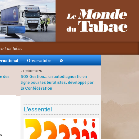
ment au tabac
ernational
Observatoire
21 juillet 2026
e des
SOS Gestion… un autodiagnostic en
ligne pour les buralistes, développé par
la Confédération
L’essentiel
s