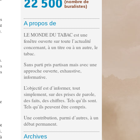
22 500
(nombre de
buralistes)
es
A propos de
st
e.
LE MONDE DU TABAC est une
fenêtre ouverte sur toute l’actualité
concernant, à un titre ou à un autre, le
tabac.
s.
Sans parti pris partisan mais avec une
ns
approche ouverte, exhaustive,
es
informative.
L’objectif est d’informer, tout
simplement, sur des prises de parole,
des faits, des chiffres. Tels qu’ils sont.
ne
Tels qu’ils peuvent être compris.
Une contribution, parmi d’autres, à un
débat permanent.
ôt
i,
Archives
 à