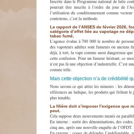
Inscrite dans le Programme national de lutte contr
pourrait être inscrite à l’ordre du jour de l’As
l’utilisation du conditionnement comme vecteur 
contestons, c’est la méthode.
Le rapport de l’ANSES de février 2026, fo
catégorie d’effet liée au vapotage ne dép
tabac fumé.
L’agence évalue à 700 000 le nombre de personne
des vapoteurs adultes sont fumeurs ou anciens f
déjà, à tort, la vape comme aussi dangereuse que 
cette confusion. Pour un fumeur hésitant, ce mes
n’est pas là une objection d’industrielle. C’est u
comme telle.
Mais cette objection n’a de crédibilité q
Nous savons ce qui attire les mineurs : les dénomi
références au ludique, les produits qui frôlent le
plus tenable.
La filière doit s’imposer l’exigence que n
peut.
Cela suppose deux mouvements menés en parallèl
En interne : sortir des dénominations, des codes, 
cinq ans, après une nouvelle enquête de l’OFDT.
En externe : cesser de défendre l’indéfendable, r