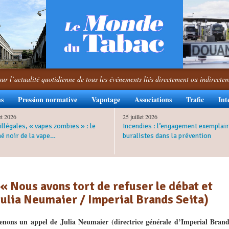
sur l’actualité quotidienne de tous les événements liés directement ou indirecte
ns
Pression normative
Vapotage
Associations
Trafic
Int
let 2026
25 juillet 2026
illégales, « vapes zombies » : le
Incendies : l’engagement exemplair
é noir de la vape…
buralistes dans la prévention
 « Nous avons tort de refuser le débat et
(Julia Neumaier / Imperial Brands Seita)
enons un appel de Julia Neumaier (directrice générale d’Imperial Brand