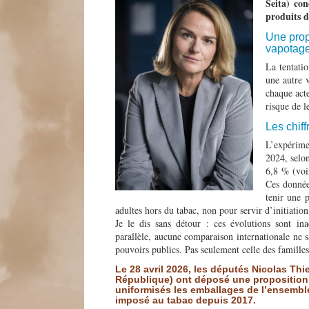
Seita) co
produits 
Une prop
vapotag
La tentatio
une autre 
chaque acte
risque de l
Les chiff
L’expérime
2024, selo
6,8 % (vo
Ces données
tenir une 
adultes hors du tabac, non pour servir d’initiation
Je le dis sans détour : ces évolutions sont i
parallèle, aucune comparaison internationale ne sa
pouvoirs publics. Pas seulement celle des familles
Le 28 avril 2026, les députés Nicolas Thi
République) ont déposé une proposition d
uniformisés les emballages de l’ensembl
imposé au tabac depuis 2017.