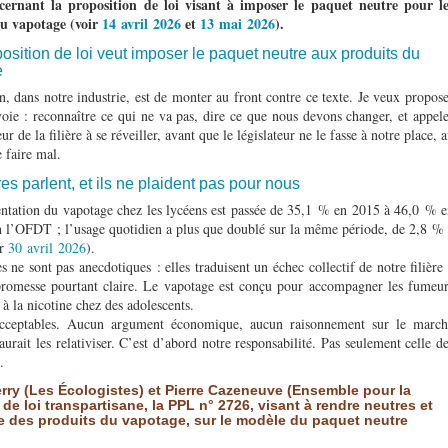
ncernant la proposition de loi visant à imposer le paquet neutre pour le
du vapotage (voir
14 avril 2026
et
13 mai 2026
).
osition de loi veut imposer le paquet neutre aux produits du
e
n, dans notre industrie, est de monter au front contre ce texte. Je veux propos
voie : reconnaître ce qui ne va pas, dire ce que nous devons changer, et appel
ur de la filière à se réveiller, avant que le législateur ne le fasse à notre place, 
e faire mal.
res parlent, et ils ne plaident pas pour nous
ntation du vapotage chez les lycéens est passée de 35,1 % en 2015 à 46,0 % 
n l’OFDT ; l’usage quotidien a plus que doublé sur la même période, de 2,8 %
ir
30 avril 2026
).
 ne sont pas anecdotiques : elles traduisent un échec collectif de notre filière
promesse pourtant claire. Le vapotage est conçu pour accompagner les fumeur
 à la nicotine chez des adolescents.
nacceptables. Aucun argument économique, aucun raisonnement sur le march
urait les relativiser. C’est d’abord notre responsabilité. Pas seulement celle d
.
erry (Les Écologistes) et Pierre Cazeneuve (Ensemble pour la
e loi transpartisane, la PPL n° 2726, visant à rendre neutres et
e des produits du vapotage, sur le modèle du paquet neutre