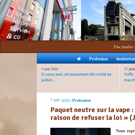
Une fenêtre 
Profession
Institutio
3 août 2026
27 juil
Si vous avez sérieusement décroché en
Puffs 
juillet…
march
7
juil
Profession
2026 |
Paquet neutre sur la vape :
raison de refuser la loi » 
Nous repr