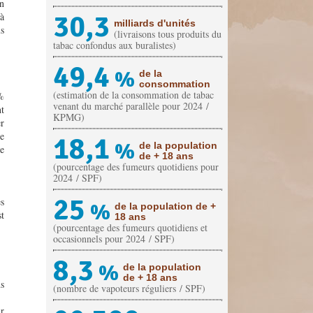
on
30,3
 à
milliards d'unités
us
(livraisons tous produits du
tabac confondus aux buralistes)
49,4
%
de la
consommation
(estimation de la consommation de tabac
 %
venant du marché parallèle pour 2024 /
nt
KPMG)
er
Ce
18,1
%
de la population
re
de + 18 ans
(pourcentage des fumeurs quotidiens pour
2024 / SPF)
25
es
%
de la population de +
st
18 ans
(pourcentage des fumeurs quotidiens et
occasionnels pour 2024 / SPF)
8,3
%
de la population
de + 18 ans
ns
(nombre de vapoteurs réguliers / SPF)
ur