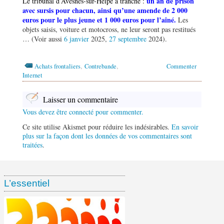
un an de prison
Le tribunal d’Avesnes-sur-Helpe a tranché :
avec sursis pour chacun, ainsi qu
’
une amende de 2 000
euros pour le plus jeune et 1 000 euros pour l
’
aîné.
Les
objets saisis, voiture et motocross, ne leur seront pas restitués
… (Voir aussi
6 janvier
2025,
27 septembre
2024).
,
,
Achats frontaliers
Contrebande
Commenter
Internet
Laisser un commentaire
Vous devez être connecté pour commenter.
Ce site utilise Akismet pour réduire les indésirables.
En savoir
plus sur la façon dont les données de vos commentaires sont
traitées
.
L’essentiel