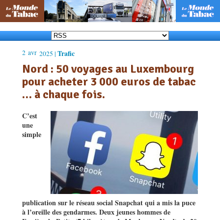
2
avr
Trafic
2025 |
Nord : 50 voyages au Luxembourg
pour acheter 3 000 euros de tabac
… à chaque fois.
C
’
est
une
simple
publication sur le réseau social Snapchat qui a mis la puce
à l
’
oreille des gendarmes. Deux jeunes hommes de