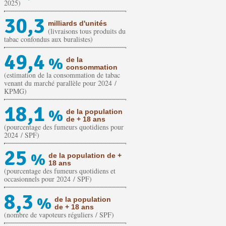
2025)
30,3
milliards d'unités
(livraisons tous produits du
tabac confondus aux buralistes)
49,4
%
de la
consommation
(estimation de la consommation de tabac
venant du marché parallèle pour 2024 /
KPMG)
18,1
%
de la population
de + 18 ans
(pourcentage des fumeurs quotidiens pour
2024 / SPF)
25
%
de la population de +
18 ans
(pourcentage des fumeurs quotidiens et
occasionnels pour 2024 / SPF)
8,3
%
de la population
de + 18 ans
(nombre de vapoteurs réguliers / SPF)