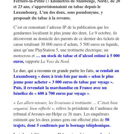
Ferri
è
re-la-Petite (7 kilom
è
tres de Maubeuge, Nord), de 20
et 23 ans, s’approvisionnaient en tabac depuis le
Luxembourg.
L
’
un des deux, sous pseudonyme, y
proposait du tabac à la revente.
C’est en remontant l’adresse IP de la publication que les
gendarmes localisent le plus jeune des deux. Le 9 octobre, ils
découvrent au domicile des parents de ce dernier des tickets de
caisse totalisant 30 000 euros d’achats, 5 500 euros en liquide,
ainsi qu’une PlayStation 5, une trottinette électrique, un
… un stock de tabac et d
’
alcool estim
é à 5 000
motocross et
euros,
rapporte
La Voix du Nord.
se rendait au
Le duo, qui a reconnu en grande partie les faits,
Luxembourg « deux à trois fois par mois
»
selon le plus
jeune pour acheter « 3 000 euros de tabac par voyage
»
.
Puis, il revendait la marchandise en France avec un
bénéfice de « 600 à 700 euros par voyage
»
.
«
Les allers-retours, les livraisons à
trottinette
… C’était bien
organisé, bien réflé
chi
», relève la présidente de l’audience du
tribunal d’Avesnes-sur-Helpe ce 26 mars. Les enquêteurs
50
estiment que les deux jeunes gens ont effectué plus de
trajets, dont 5 confirmés par le bornage téléphonique.