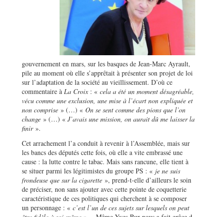
gouvernement en mars, sur les basques de Jean-Marc Ayrault,
pile au moment où elle s’apprêtait à présenter son projet de loi
sur l’adaptation de la société au vieillissement. D’où ce
commentaire à
La Croix
: «
cela a été un moment désagréable,
vécu comme une exclusion, une mise à l’écart non expliquée et
non comprise
» (…) «
On se sent comme des pions que l’on
change
» (…) «
J’avais une mission, on aurait dû me laisser la
finir
».
Cet arrachement l’a conduit à revenir à l’Assemblée, mais sur
les bancs des députés cette fois, où elle a vite embrassé une
cause : la lutte contre le tabac. Mais sans rancune, elle tient à
se situer parmi les légitimistes du groupe PS : «
je ne suis
frondeuse que sur la cigarette
», prend-t-elle d’ailleurs le soin
de préciser, non sans ajouter avec cette pointe de coquetterie
caractéristique de ces politiques qui cherchent à se composer
un personnage : «
c’est l’un de ces sujets sur lesquels on peut
être fidèle à soi-même
»… Même Yves Bur nous a fait grâce d