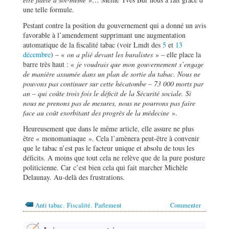
une telle formule.
Pestant contre la position du gouvernement qui a donné un avis
favorable à l’amendement supprimant une augmentation
automatique de la fiscalité tabac (voir Lmdt des
5
et
13
décembre
) – «
on a plié devant les buralistes
» – elle place la
barre très haut : «
je voudrais que mon gouvernement s’engage
de manière assumée dans un plan de sortie du tabac. Nous ne
pouvons pas continuer sur cette hécatombe – 73 000 morts par
an – qui coûte trois fois le déficit de la Sécurité sociale. Si
nous ne prenons pas de mesures, nous ne pourrons pas faire
face au coût exorbitant des progrès de la médecine
».
Heureusement que dans le même article, elle assure ne plus
être « monomaniaque ». Cela l’amènera peut-être à convenir
que le tabac n’est pas le facteur unique et absolu de tous les
déficits. A moins que tout cela ne relève que de la pure posture
politicienne. Car c’est bien cela qui fait marcher Michèle
Delaunay. Au-delà des frustrations.
,
,
Anti tabac
Fiscalité
Parlement
Commenter