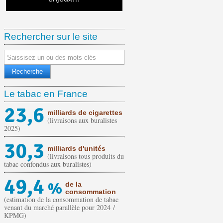
sur 5 ans
Rechercher sur le site
Le tabac en France
23,6
milliards de cigarettes
(livraisons aux buralistes
2025)
30,3
milliards d'unités
(livraisons tous produits du
tabac confondus aux buralistes)
49,4
%
de la
consommation
(estimation de la consommation de tabac
venant du marché parallèle pour 2024 /
KPMG)