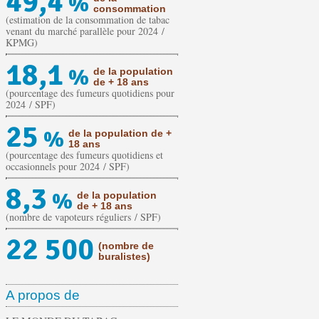
49,4
%
consommation
(estimation de la consommation de tabac
venant du marché parallèle pour 2024 /
KPMG)
18,1
%
de la population
de + 18 ans
(pourcentage des fumeurs quotidiens pour
2024 / SPF)
25
%
de la population de +
18 ans
(pourcentage des fumeurs quotidiens et
occasionnels pour 2024 / SPF)
8,3
%
de la population
de + 18 ans
(nombre de vapoteurs réguliers / SPF)
22 500
(nombre de
buralistes)
A propos de