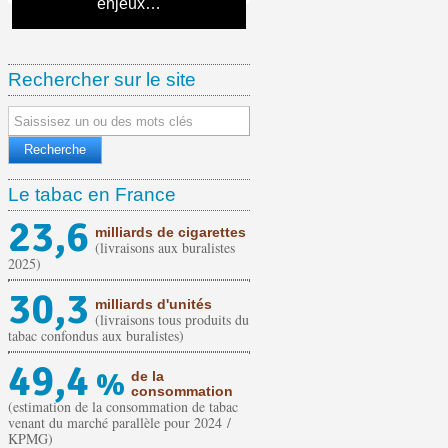
nos grandes villes
prévalence tabagique
en face
pour les cigarettes en avril
pour les cigarettes en mai
tabac : la règle des 10 mètres
Mildeca (sur l’année 2023)
initiatives européennes…
marché parallèle
de France »
l’escalade
enjeux…
constat sans appel
sur 5 ans
Rechercher sur le site
Le tabac en France
23,6
milliards de cigarettes
(livraisons aux buralistes
2025)
30,3
milliards d'unités
(livraisons tous produits du
tabac confondus aux buralistes)
49,4
%
de la
consommation
(estimation de la consommation de tabac
venant du marché parallèle pour 2024 /
KPMG)