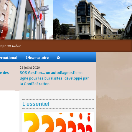
ment au tabac
ernational
Observatoire
21 juillet 2026
e des
SOS Gestion… un autodiagnostic en
ligne pour les buralistes, développé par
la Confédération
L’essentiel