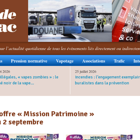
sur l’actualité quotidienne de tous les événements liés directement ou indirecte
ns
Pression normative
Vapotage
Associations
Trafic
Int
let 2026
25 juillet 2026
illégales, « vapes zombies » : le
Incendies : l’engagement exemplair
é noir de la vape…
buralistes dans la prévention
 offre « Mission Patrimoine »
u 2 septembre