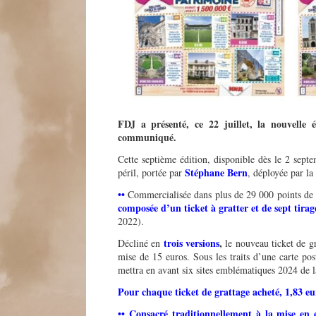
FDJ a présenté, ce 22 juillet, la nouvelle e
communiqué.
Cette septième édition, disponible dès le 2 se
Stéphane Bern
péril, portée par
, déployée par 
••
Commercialisée dans plus de 29 000 points de 
composée d
’
un ticket à gratter et de sept tira
2022).
trois versions
,
Décliné en
le nouveau ticket de g
mise de 15 euros. Sous les traits d’une carte pos
mettra en avant six sites emblématiques 2024 de 
Pour chaque ticket de grattage acheté, 1,83 eu
•• Consacré traditionnellement à la mise e