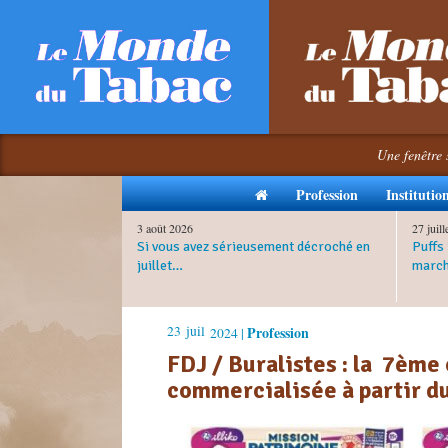
Une fenêtre 
Profession
Institutio
3 août 2026
27 juil
Si vous avez sérieusement décroché en
Puffs 
juillet…
march
23
juil
Profession
2024 |
FDJ / Buralistes : la 7ème
commercialisée à partir d