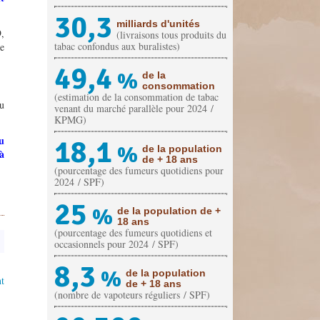
30,3
milliards d'unités
9,
(livraisons tous produits du
tabac confondus aux buralistes)
de
49,4
%
de la
consommation
(estimation de la consommation de tabac
du
venant du marché parallèle pour 2024 /
KPMG)
u
18,1
%
de la population
à
de + 18 ans
(pourcentage des fumeurs quotidiens pour
2024 / SPF)
25
%
de la population de +
18 ans
(pourcentage des fumeurs quotidiens et
occasionnels pour 2024 / SPF)
8,3
%
de la population
t
de + 18 ans
(nombre de vapoteurs réguliers / SPF)