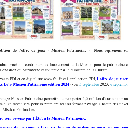
́dition de l
’
offre de jeux « Mission Patrimoine ».
Nous reprenons so
ptembre prochain, contribuera au financement de la Mission pour le patrimoine 
la Fondation du patrimoine et soutenue par le ministère de la Culture.
l
’
offre de jeux se
vente FDJ et en digital sur www.fdj.fr et l’application FDJ,
ges Loto
Mission Patrimoine édition 2024
(voir
5 septembre
2023,
6 septembr
rattage Mission Patrimoine permettra de remporter 1,5 million d’euros pour u
tale, ce ticket sera pour la première fois au format paysage. Chacun des ticke
la Mission Patrimoine.
ro sera reversé par l’État à la Mission Patrimoine.
n exergue du patrimoine français, le mois de septembre aura comme poin