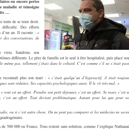
laires ou encore pertes
tte maladie et témoigne
aits …
 tente de se tenir droit.
difficulté. Des efforts
 d’un an. Il raconte : «
ir des conversations, de
 virus. Sandrine, son
ômes différents. Le père de famille est le seul à être hospitalisé, puis placé so
le même pas, tellement j’étais dans le coltard. C’est comme s’il ne s’était pas
e reconnaît plus son mari : «
c’était quelqu’un d’hyperactif, il était toujou
ques sont réduites. Ses capacités psychologiques aussi. Il le vit très mal.
»
: «
tout est un effort. Prendre son petit déjeuner, c’est un effort. Se raser, c’est 
er, c’est un effort. Tout devient problématique. Autant pour lui que pour s
aladie, ou si c’est autre chose. On ne peut pas comparer et les médecins ne save
 quadragénaire.
rès de 500 000 en France. Tous restent sans solution, comme l’explique Nathana