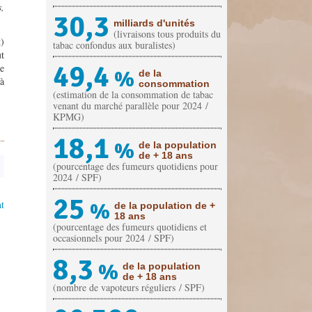
s,
30,3
milliards d'unités
(livraisons tous produits du
t)
tabac confondus aux buralistes)
ut
49,4
te
%
de la
 à
consommation
(estimation de la consommation de tabac
venant du marché parallèle pour 2024 /
KPMG)
18,1
%
de la population
de + 18 ans
(pourcentage des fumeurs quotidiens pour
2024 / SPF)
25
t
%
de la population de +
18 ans
(pourcentage des fumeurs quotidiens et
occasionnels pour 2024 / SPF)
8,3
%
de la population
de + 18 ans
(nombre de vapoteurs réguliers / SPF)