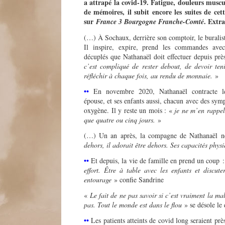
a attrapé la covid-19. Fatigue, douleurs muscu
de mémoires, il subit encore les suites de ce
sur
. Extr
France 3 Bourgogne Franche-Comté
(…) À Sochaux, derrière son comptoir, le buraliste
Il inspire, expire, prend les commandes avec 
décuplés que Nathanaël doit effectuer depuis près
c’est compliqué de rester debout, de devoir ten
réfléchir à chaque fois, au rendu de monnaie.
»
••
En novembre 2020, Nathanaël contracte le
épouse, et ses enfants aussi, chacun avec des sympt
oxygène. Il y reste un mois : «
je ne m’en rappel
que quatre ou cinq jours.
»
(…) Un an après, la compagne de Nathanaël n
dehors, il adorait être dehors. Ses capacités physi
••
Et depuis, la vie de famille en prend un coup 
effort. Être à table avec les enfants et discut
entourage
» confie Sandrine
«
Le fait de ne pas savoir si c’est vraiment la m
pas. Tout le monde est dans le flou
» se désole le
••
Les patients atteints de covid long seraient p