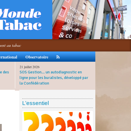
ment au tabac
ernational
Observatoire
21 juillet 2026
e des
SOS Gestion… un autodiagnostic en
ligne pour les buralistes, développé par
la Confédération
L’essentiel