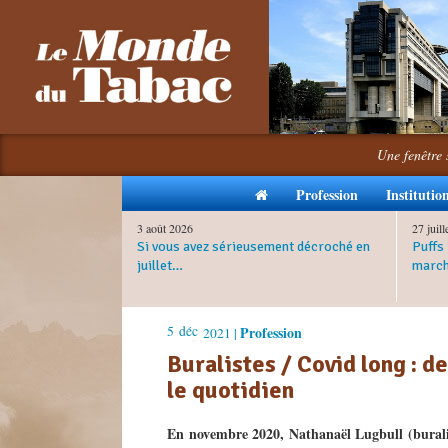
Une fenêtre 
Profession
Institutio
3 août 2026
27 juil
Si vous avez sérieusement décroché en
Puffs 
juillet…
march
5
déc
Profession
2021 |
Buralistes / Covid long : 
le quotidien
En novembre 2020, Nathanaël Lugbull (burali