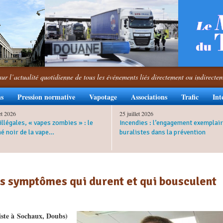
sur l’actualité quotidienne de tous les événements liés directement ou indirecte
ns
Pression normative
Vapotage
Associations
Trafic
Int
let 2026
25 juillet 2026
illégales, « vapes zombies » : le
Incendies : l’engagement exemplair
é noir de la vape…
buralistes dans la prévention
des symptômes qui durent et qui bousculent
ste à Sochaux, Doubs)