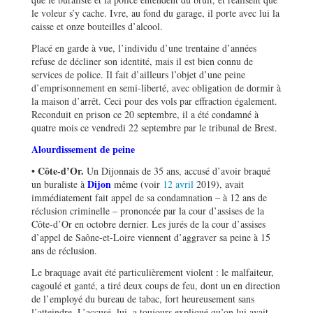
le voleur s’y cache. Ivre, au fond du garage, il porte avec lui la
caisse et onze bouteilles d’alcool.
Placé en garde à vue, l’individu d’une trentaine d’années
refuse de décliner son identité, mais il est bien connu de
services de police. Il fait d’ailleurs l’objet d’une peine
d’emprisonnement en semi-liberté, avec obligation de dormir à
la maison d’arrêt. Ceci pour des vols par effraction également.
Reconduit en prison ce 20 septembre, il a été condamné à
quatre mois ce vendredi 22 septembre par le tribunal de Brest.
Alourdissement de peine
• Côte-d’Or.
Un Dijonnais de 35 ans, accusé d’avoir braqué
Dijon
un buraliste à
même (voir
12 avril
2019), avait
immédiatement fait appel de sa condamnation – à 12 ans de
réclusion criminelle – prononcée par la cour d’assises de la
Côte-d’Or en octobre dernier. Les jurés de la cour d’assises
d’appel de Saône-et-Loire viennent d’aggraver sa peine à 15
ans de réclusion.
Le braquage avait été particulièrement violent : le malfaiteur,
cagoulé et ganté, a tiré deux coups de feu, dont un en direction
de l’employé du bureau de tabac, fort heureusement sans
l’atteindre. L’accusé, lui, a toujours expliqué qu’on lui avait