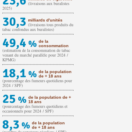
23,6
(livraisons aux buralistes
2025)
30,3
milliards d'unités
(livraisons tous produits du
tabac confondus aux buralistes)
49,4
%
de la
consommation
(estimation de la consommation de tabac
venant du marché parallèle pour 2024 /
KPMG)
18,1
%
de la population
de + 18 ans
(pourcentage des fumeurs quotidiens pour
2024 / SPF)
25
%
de la population de +
18 ans
(pourcentage des fumeurs quotidiens et
occasionnels pour 2024 / SPF)
8,3
%
de la population
de + 18 ans
(nombre de vapoteurs réguliers / SPF)