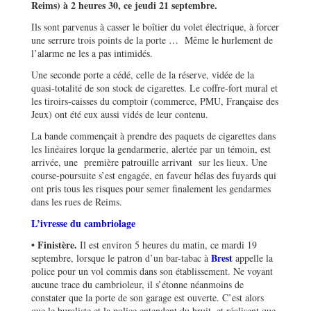
Reims) à 2 heures 30, ce jeudi 21 septembre.
Ils sont parvenus à casser le boîtier du volet électrique, à forcer
une serrure trois points de la porte … Même le hurlement de
l’alarme ne les a pas intimidés.
Une seconde porte a cédé, celle de la réserve, vidée de la
quasi-totalité de son stock de cigarettes. Le coffre-fort mural et
les tiroirs-caisses du comptoir (commerce, PMU, Française des
Jeux) ont été eux aussi vidés de leur contenu.
La bande commençait à prendre des paquets de cigarettes dans
les linéaires lorque la gendarmerie, alertée par un témoin, est
arrivée, une première patrouille arrivant sur les lieux. Une
course-poursuite s’est engagée, en faveur hélas des fuyards qui
ont pris tous les risques pour semer finalement les gendarmes
dans les rues de Reims.
L’ivresse du cambriolage
• Finistère.
Il est environ 5 heures du matin, ce mardi 19
Brest
septembre, lorsque le patron d’un bar-tabac à
appelle la
police pour un vol commis dans son établissement. Ne voyant
aucune trace du cambrioleur, il s’étonne néanmoins de
constater que la porte de son garage est ouverte. C’est alors
que le buraliste et la police entendent du bruit, et réalisent que