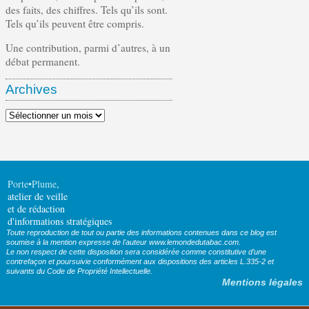
des faits, des chiffres. Tels qu’ils sont.
Tels qu’ils peuvent être compris.
Une contribution, parmi d’autres, à un
débat permanent.
Archives
Archives
Porte•Plume
,
atelier de veille
et de rédaction
d'informations stratégiques
Toute reproduction de tout ou partie des informations contenues dans ce blog est
soumise à la mention expresse de l'auteur www.lemondedutabac.com.
Le non respect de cette disposition sera considérée comme constitutive d’une
contrefaçon et poursuivie conformément aux dispositions des articles L.335-2 et
suivants du Code de Propriété Intellectuelle.
Mentions légales