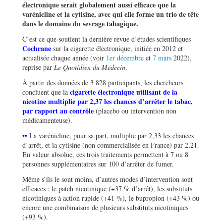
électronique serait globalement aussi efficace que la
varénicline et la cytisine, avec qui elle forme un trio de tête
dans le domaine du sevrage tabagique.
C’est ce que soutient la dernière revue d’études scientifiques
Cochrane
sur la cigarette électronique, initiée en 2012 et
actualisée chaque année (voir
1er décembre
et
7 mars
2022),
reprise par
Le Quotidien du Médecin
.
À partir des données de 3 828 participants, les chercheurs
cigarette électronique utilisant de la
concluent que la
nicotine multiplie par 2,37 les chances d’arrêter le tabac,
par rapport au contrôle
(placebo ou intervention non
médicamenteuse).
••
La varénicline, pour sa part, multiplie par 2,33 les chances
d’arrêt, et la cytisine (non commercialisée en France) par 2,21.
En valeur absolue, ces trois traitements permettent à 7 ou 8
personnes supplémentaires sur 100 d’arrêter de fumer.
Même s’ils le sont moins, d’autres modes d’intervention sont
efficaces : le patch nicotinique (+37 % d’arrêt), les substituts
nicotiniques à action rapide (+41 %), le bupropion (+43 %) ou
encore une combinaison de plusieurs substituts nicotiniques
(+93 %).