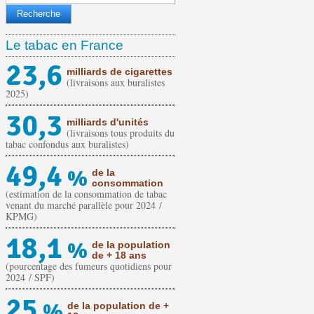
Le tabac en France
23,6
milliards de cigarettes
(livraisons aux buralistes
2025)
30,3
milliards d'unités
(livraisons tous produits du
tabac confondus aux buralistes)
49,4
%
de la
consommation
(estimation de la consommation de tabac
venant du marché parallèle pour 2024 /
KPMG)
18,1
%
de la population
de + 18 ans
(pourcentage des fumeurs quotidiens pour
2024 / SPF)
25
%
de la population de +