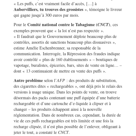
« Les puffs, c’est vraiment facile d’accès, […] à
Aubervilliers, tu trouves des grossistes
», témoigne le livreur
qui gagne jusqu’à 300 euros par mois.
Comité national contre le Tabagisme (
)
Pour le
CNCT
, ces
exemples prouvent que « la loi n’est pas respectée ».
« Il faudrait que le Gouvernement déploie beaucoup plus de
contrôles, assortis de sanctions beaucoup plus dissuasives »,
estime Amélie Eschenbrenner, sa responsable de la
communication. Interrogée, la Répression des fraudes indique
avoir contrôlé « plus de 160 établissements » – boutiques de
vapotage, buralistes, épiceries, bars, sites de vente en ligne… –
dont « 13 continuaient de mettre en vente des puffs ».
Autre problème
selon l’
AFP
: des produits de substitution,
des cigarettes dites « rechargeables », ont déjà pris le relais des
versions à usage unique. Dans les points de vente, on trouve
désormais des packs contenant une puff équipée d’une batterie
rechargeable et d’une cartouche d’e-liquide à clipser et à
changer – les produits échappent ainsi à la nouvelle
réglementation. Dans de nombreux cas, cependant, la durée de
vie de ces puffs rechargeables est très limitée et une fois la
recharge clipsée, il n’est plus possible de l’enlever, obligeant à
jeter le tout, a constaté le
CNCT
.