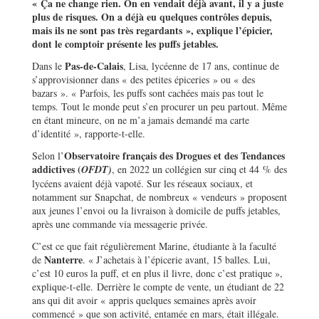
« Ça ne change rien. On en vendait déjà avant, il y a juste
plus de risques. On a déjà eu quelques contrôles depuis,
mais ils ne sont pas très regardants », explique l’épicier,
dont le comptoir présente les puffs jetables.
Pas-de-Calais
Dans le
, Lisa, lycéenne de 17 ans, continue de
s’approvisionner dans « des petites épiceries » ou « des
bazars ». « Parfois, les puffs sont cachées mais pas tout le
temps. Tout le monde peut s’en procurer un peu partout. Même
en étant mineure, on ne m’a jamais demandé ma carte
d’identité », rapporte-t-elle.
Observatoire français des Drogues et des Tendances
Selon l’
addictives (
OFDT)
, en 2022 un collégien sur cinq et 44 % des
lycéens avaient déjà vapoté. Sur les réseaux sociaux, et
notamment sur Snapchat, de nombreux « vendeurs » proposent
aux jeunes l’envoi ou la livraison à domicile de puffs jetables,
après une commande via messagerie privée.
C’est ce que fait régulièrement Marine, étudiante à la faculté
Nanterre
de
. « J’achetais à l’épicerie avant, 15 balles. Lui,
c’est 10 euros la puff, et en plus il livre, donc c’est pratique »,
explique-t-elle. Derrière le compte de vente, un étudiant de 22
ans qui dit avoir « appris quelques semaines après avoir
commencé » que son activité, entamée en mars, était illégale.