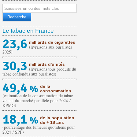
Le tabac en France
23,6
milliards de cigarettes
(livraisons aux buralistes
2025)
30,3
milliards d'unités
(livraisons tous produits du
tabac confondus aux buralistes)
49,4
%
de la
consommation
(estimation de la consommation de tabac
venant du marché parallèle pour 2024 /
KPMG)
18,1
%
de la population
de + 18 ans
(pourcentage des fumeurs quotidiens pour
2024 / SPF)