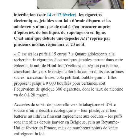
interdiction (voir
14
et
17 février
), les cigarettes
électroniques jetables sont loin d’avoir disparu et les
adolescents n’ont pas de mal à s’en procurer auprès
d’épiceries, de boutiques de vapotage ou en ligne.
C’est ainsi que débute une dépêche
reprise par
AFP
plusieurs médias régionaux ce 23 août.
« C’est ici les puffs à 15 euros ? » Quatre adolescents à la
recherche de cigarettes électroniques jetables entrent dans cette
Houilles
épicerie de nuit de
(Yvelines) en région parisienne,
cherchant des yeux le design coloré de ces produits aux arômes
sucrés, ice cream fraise, cola pétillant, bubble gum… Elles
proposent jusqu’à 9 000 bouffées pour certaines, soit
l’équivalent de quelque 300 cigarettes, dont le taux de nicotine
va de 0 à 20 mg/ml.
Accusées de servir de passerelle vers le tabagisme et d’être
source d’un « désastre écologique » – leur plastique et leur
batterie au lithium finissent rapidement aux ordures – les puffs
sont interdites depuis janvier en Belgique, juin au Royaume-
Uni et février en France, mais de nombreux points de vente
enfreignent la loi.