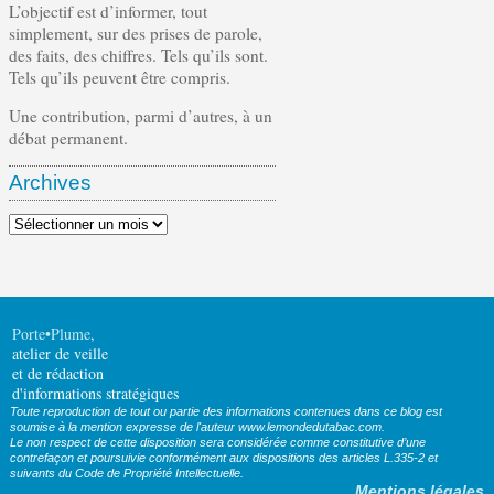
L’objectif est d’informer, tout
simplement, sur des prises de parole,
des faits, des chiffres. Tels qu’ils sont.
Tels qu’ils peuvent être compris.
Une contribution, parmi d’autres, à un
débat permanent.
Archives
Archives
Porte•Plume
,
atelier de veille
et de rédaction
d'informations stratégiques
Toute reproduction de tout ou partie des informations contenues dans ce blog est
soumise à la mention expresse de l'auteur www.lemondedutabac.com.
Le non respect de cette disposition sera considérée comme constitutive d’une
contrefaçon et poursuivie conformément aux dispositions des articles L.335-2 et
suivants du Code de Propriété Intellectuelle.
Mentions légales