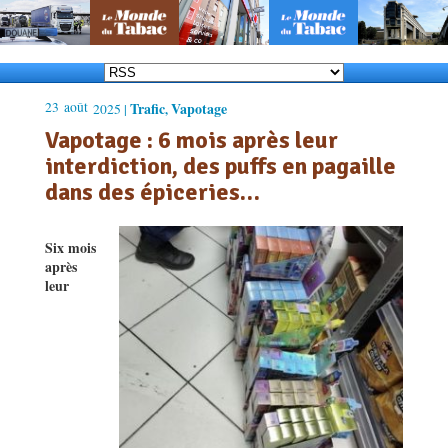
23
août
Trafic
Vapotage
2025 |
,
Vapotage : 6 mois après leur
interdiction, des puffs en pagaille
dans des épiceries…
Six mois
après
leur