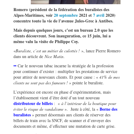
Romero (président de la fédération des buralistes des
Alpes-Maritimes, voir
20 septembre
2021 et
7 avril
2020)
concentre toute la vie de l’avenue Jules-Grec à Antibes.
Mais depuis quelques jours, c’est un bureau 2.0 que les
clients découvrent. Son inauguration, ce 15 juin, lui a
même valu la visite de Philippe Coy.
«
Buraliste, c’est un métier de culottés !
», lance Pierre Romero
dans un article de
Nice Matin
.
••
Car le nouveau tabac incarne la stratégie de la profession
pour continuer d’exister : multiplier les prestations de service
pour attirer de nouveaux clients. Et pour cause : «
41% de mes
clients ne sont pas des fumeurs !
» pointe le buraliste.
L’expérience est encore en phase d’expérimentation, mais
l’établissement vient d’être doté d’un tout nouveau
distributeur de billets
: «
à l’intérieur de la boutique pour
Borne des
éviter le risque de vandalisme
». Juste à côté, la «
buralistes
» permet désormais aux clients de réserver des
billets de train avec la SNCF, de scanner et d’envoyer des
documents et même, d’effectuer une mutation de carte grise.