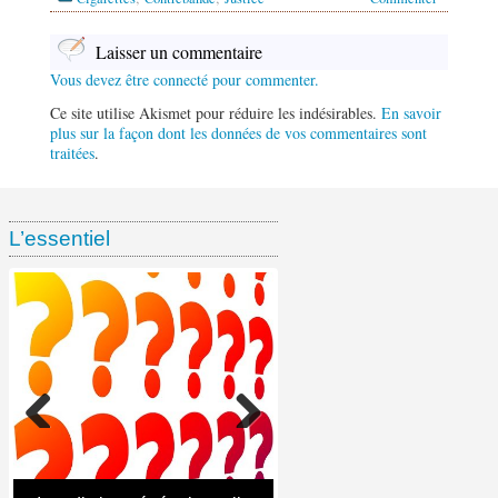
Laisser un commentaire
Vous devez être connecté pour commenter.
Ce site utilise Akismet pour réduire les indésirables.
En savoir
plus sur la façon dont les données de vos commentaires sont
traitées
.
L’essentiel
Ventes de tabac chez les
Enquête ramasse-paquets :
Étude EPS : 55,4 % des
buralistes depuis le début de
Ces chiffres affolants sur
Rapport KPMG 2025 : 53,6 %
Marché parallèle du tabac : la
cigarettes consommées en
l’année : – 7,4 % en volume