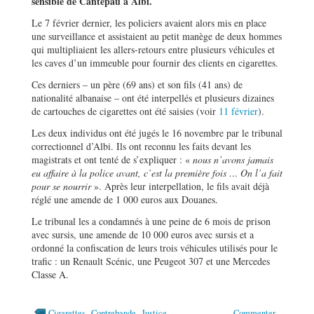
sensible de Cantepau à Albi.
Le 7 février dernier, les policiers avaient alors mis en place
une surveillance et assistaient au petit manège de deux hommes
qui multipliaient les allers-retours entre plusieurs véhicules et
les caves d’un immeuble pour fournir des clients en cigarettes.
Ces derniers – un père (69 ans) et son fils (41 ans) de
nationalité albanaise – ont été interpellés et plusieurs dizaines
de cartouches de cigarettes ont été saisies (voir
11 février
).
Les deux individus ont été jugés le 16 novembre par le tribunal
correctionnel d’Albi. Ils ont reconnu les faits devant les
magistrats et ont tenté de s’expliquer : «
nous n’avons jamais
eu affaire à la police avant, c’est la première fois … On l’a fait
pour se nourrir
». Après leur interpellation, le fils avait déjà
réglé une amende de 1 000 euros aux Douanes.
Le tribunal les a condamnés à une peine de 6 mois de prison
avec sursis, une amende de 10 000 euros avec sursis et a
ordonné la confiscation de leurs trois véhicules utilisés pour le
trafic : un Renault Scénic, une Peugeot 307 et une Mercedes
Classe A.
,
,
Cigarettes
Contrebande
Justice
Commenter