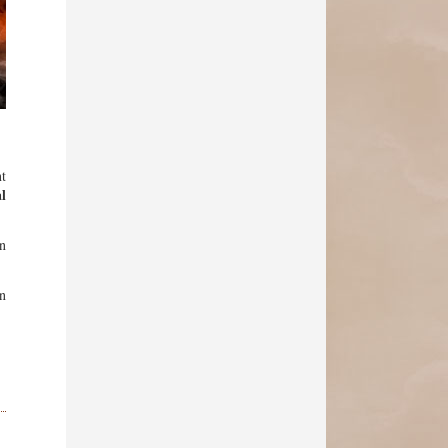
nt
l
an
an