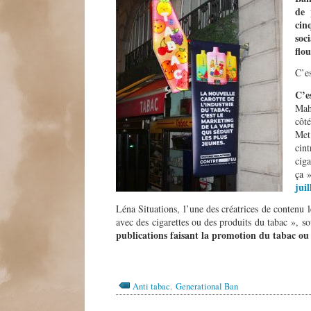
de 
cin
soc
flo
C’es
C’e
Mah
côt
Met
cin
cig
ça 
juil
Léna Situations, l’une des créatrices de contenu le
avec des cigarettes ou des produits du tabac », so
publications faisant la promotion du tabac ou 
,
Anti tabac
Generational Ban