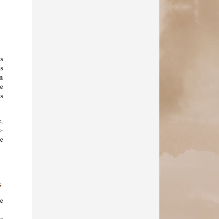
s
s
n
e
s
.
e,
s-
e
s
e
de