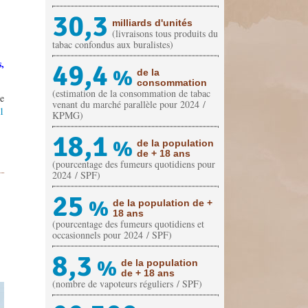
30,3
milliards d'unités
(livraisons tous produits du
tabac confondus aux buralistes)
,
49,4
%
de la
consommation
(estimation de la consommation de tabac
e
venant du marché parallèle pour 2024 /
1
KPMG)
18,1
%
de la population
de + 18 ans
(pourcentage des fumeurs quotidiens pour
2024 / SPF)
25
%
de la population de +
18 ans
(pourcentage des fumeurs quotidiens et
occasionnels pour 2024 / SPF)
8,3
%
de la population
de + 18 ans
(nombre de vapoteurs réguliers / SPF)