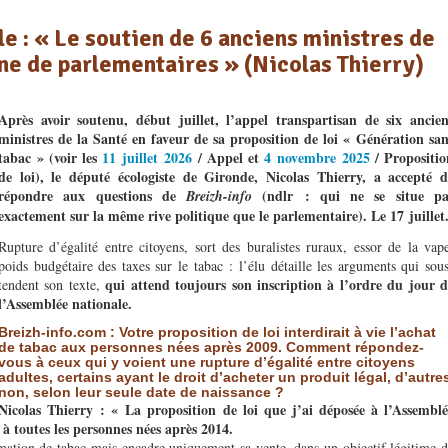
e : « Le soutien de 6 anciens ministres de
ine de parlementaires » (Nicolas Thierry)
Après avoir soutenu, début juillet, l’appel transpartisan de six ancien
ministres de la Santé en faveur de sa proposition de loi « Génération san
tabac » (voir les
11 juillet 2026
/ Appel et
4 novembre 2025
/ Propositio
de loi), le député écologiste de Gironde, Nicolas Thierry, a accepté d
répondre aux questions de
(ndlr : qui ne se situe pa
Breizh-info
exactement sur la même rive politique que le parlementaire). Le 17 juillet
Rupture d’égalité entre citoyens, sort des buralistes ruraux, essor de la vap
poids budgétaire des taxes sur le tabac : l’élu détaille les arguments qui sou
qui attend toujours son inscription à l’ordre du jour d
tendent son texte,
l’Assemblée nationale.
Breizh-info.com : Votre proposition de loi interdirait à vie l’achat
de tabac aux personnes nées après 2009. Comment répondez-
vous à ceux qui y voient une rupture d’égalité entre citoyens
adultes, certains ayant le droit d’acheter un produit légal, d’autre
non, selon leur seule date de naissance ?
Nicolas Thierry : « La proposition de loi que j’ai déposée à l’Assemblé
s à toutes les personnes nées après 2014.
mmation de tabac mais encadre uniquement sa vente, dans un objectif légitime 