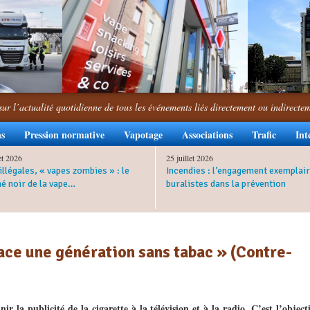
sur l’actualité quotidienne de tous les événements liés directement ou indirecte
ns
Pression normative
Vapotage
Associations
Trafic
Int
let 2026
25 juillet 2026
illégales, « vapes zombies » : le
Incendies : l’engagement exemplair
é noir de la vape…
buralistes dans la prévention
ace une génération sans tabac » (Contre-
ir la publicité de la cigarette à la télévision et à la radio. C’est l’object