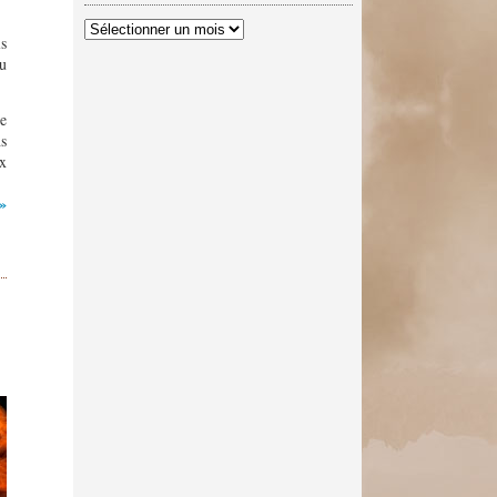
Archives
s
du
de
ns
ux
 »