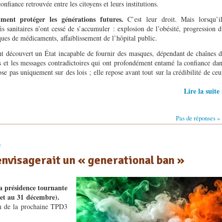
iance retrouvée entre les citoyens et leurs institutions.
ment protéger les générations futures.
C’est leur droit. Mais lorsqu’il
fis sanitaires n’ont cessé de s’accumuler : explosion de l’obésité, progression 
ques de médicaments, affaiblissement de l’hôpital public.
nt découvert un État incapable de fournir des masques, dépendant de chaînes 
ts et les messages contradictoires qui ont profondément entamé la confiance da
se pas uniquement sur des lois ; elle repose avant tout sur la crédibilité de ce
Lire la suite
Pas de réponses »
e
envisagerait un « generational ban »
la présidence tournante
let au 31 décembre).
n de la prochaine TPD3