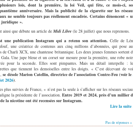
plusieurs lois, dont la première, la loi Veil, qui fête, ce mois-ci, so
quantième anniversaire. Mais la publicité de la cigarette sur les réseau
iaux ne semble toujours pas réellement encadrée. Certains dénoncent « u
u juridique ».
t ainsi que débute un article de
Midi Libre
(le 28 juillet) que nous reprenons.
st une publication Instagram qui a retenu son attention.
Celle de Lén
fouf, une créatrice de contenus aux cinq millions d’abonnées, qui pose au
és de Charli XCX, une chanteuse britannique. Les deux jeunes femmes sortent 
 Gala. Une jupe bleue et un corset sur mesure pour la première, une robe noi
trée pour la seconde. Elles sont pimpantes. Mais un détail interpelle : le
arettes que tiennent les demoiselles entre les doigts. « C’est décevant de vo
se désole Marion Catellin, directrice de l’association Contre-Feu (voir le
»,
let 2026
)
.
s plus suivies de France, « n’est pas la seule à s’afficher sur les réseaux socia
Entre 2019 et 2024, près d’un millier d
uligne la présidente de l’association.
de la nicotine ont été recensées sur Instagram.
Lire la suite
Pas de réponses »