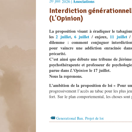
20
juil
Associations
2026 |
Interdiction générationnell
(L’Opinion)
La proposition visant à éradiquer le tabagism
les
2 juillet
,
6 juillet
/ enjeux,
11 juillet
/ 
dilemme : comment conjuguer interdictio
pour vaincre une addiction enracinée dans
précarité.
C’est ainsi que débute une tribune de Jérôme 
psychothérapeute et professeur de psychologie
parue dans
le 17 juillet.
L’Opinion
Nous la reprenons.
L’ambition de la proposition de loi « Pour un
progressivement l’accès au tabac pour les plus jeu
fort. Sur le plan comportemental, les choses sont
,
Generational Ban
Projet de loi