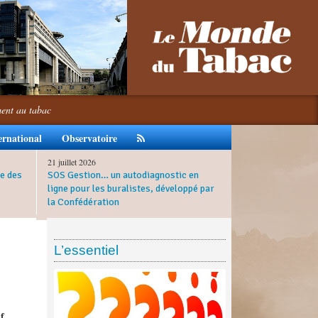
ment au tabac
ernational
Observatoire
21 juillet 2026
e des
SOS Gestion… un autodiagnostic en
ligne pour les buralistes, développé par
la Confédération
L’essentiel
if