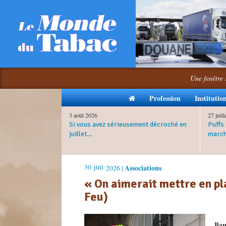
Une fenêtre 
Profession
Institutio
3 août 2026
27 juil
Si vous avez sérieusement décroché en
Puffs 
juillet…
march
30
juil
Associations
2026 |
« On aimerait mettre en pl
Feu)
Bann