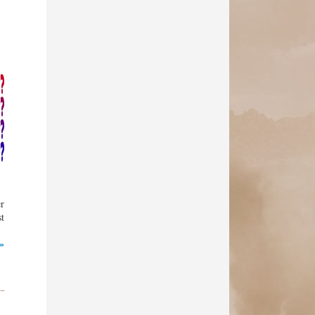
er
st
 »