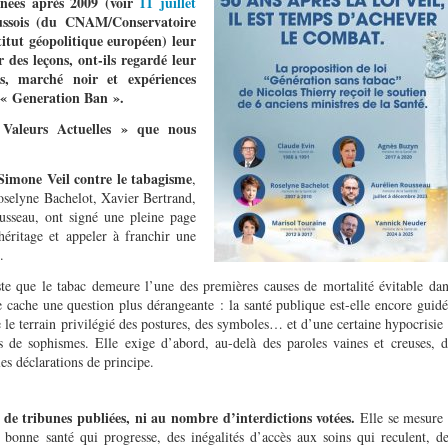
 nées après 2009 (voir
11 juillet
oussois (du CNAM/Conservatoire
titut géopolitique européen) leur
des leçons, ont-ils regardé leur
s, marché noir et expériences
u « Generation Ban ».
Valeurs Actuelles » que nous
Simone Veil contre le tabagisme
,
Roselyne Bachelot, Xavier Bertrand,
sseau, ont signé une pleine page
éritage et appeler à franchir une
.
te que le tabac demeure l’une des premières causes de mortalité évitable da
e cache une question plus dérangeante : la santé publique est-elle encore guid
ue le terrain privilégié des postures, des symboles… et d’une certaine hypocrisie
de sophismes. Elle exige d’abord, au-delà des paroles vaines et creuses, d
les déclarations de principe.
e tribunes publiées, ni au nombre d’interdictions votées.
Elle se mesure 
 bonne santé qui progresse, des inégalités d’accès aux soins qui reculent, d