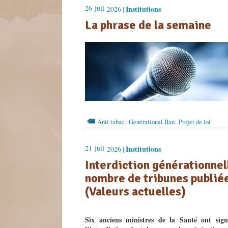
26
juil
Institutions
2026 |
La phrase de la semaine
,
,
Anti tabac
Generational Ban
Projet de loi
21
juil
Institutions
2026 |
Interdiction générationnell
nombre de tribunes publiée
(Valeurs actuelles)
Six anciens ministres de la Santé ont sig