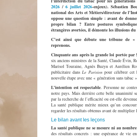
l’interdiction du tabac pour les générations
2026
/
6 juillet 2026
-enjeux). Sébastien B
national des Arts et Métiers/directeur de l’Ins
oppose une question simple : avant de donner 
propre bilan ? Entre postures symbolique
étrangères avortées, il démonte les illusions d
C’est ainsi que débute une tribune de « 
reprenons.
Cinquante ans après la grande loi portée par 
six anciens ministres de la Santé, Claude Évin, 
Marisol Touraine, Agnès Buzyn et Aurélien Rou
publicitaire dans
Le Parisien
pour célébrer cet h
nouvelle étape avec une « génération sans tabac »
L’intention est respectable
. Personne ne contes
notre pays. Mais derrière cette belle unanimité s
par la recherche de l’efficacité ou est-elle deven
La santé publique mérite mieux qu’un concours 
regarder les résultats obtenus avant de multiplier 
Le bilan avant les leçons
La santé publique ne se mesure ni au nombre d
des résultats concrets : une espérance de vie en