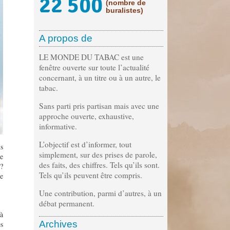
22 500
(nombre de
buralistes)
A propos de
LE MONDE DU TABAC est une
fenêtre ouverte sur toute l’actualité
concernant, à un titre ou à un autre, le
tabac.
Sans parti pris partisan mais avec une
approche ouverte, exhaustive,
informative.
L’objectif est d’informer, tout
ns
simplement, sur des prises de parole,
ée
des faits, des chiffres. Tels qu’ils sont.
 ?
Tels qu’ils peuvent être compris.
e
Une contribution, parmi d’autres, à un
débat permanent.
à
Archives
es