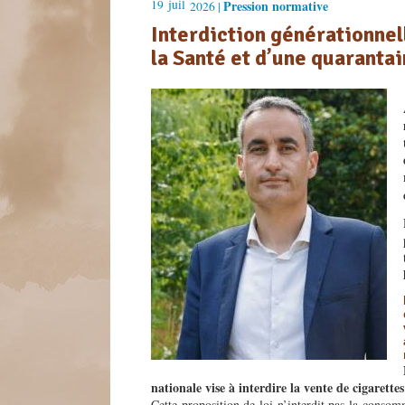
19
juil
Pression normative
2026 |
Interdiction générationnell
la Santé et d’une quaranta
nationale vise à interdire la vente de cigarette
Cette proposition de loi n’interdit pas la conso