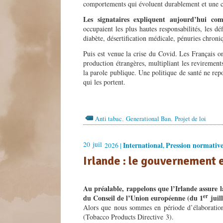
comportements qui évoluent durablement et une conf
Les signataires expliquent aujourd’hui com
occupaient les plus hautes responsabilités, les dé
diabète, désertification médicale, pénuries chroni
Puis est venue la crise du Covid. Les Français o
production étrangères, multipliant les reviremen
la parole publique. Une politique de santé ne repo
qui les portent.
,
,
Anti tabac
Generational Ban
Projet de loi
20
juil
International
Pression normativ
2026 |
,
Irlande : le gouvernement 
Au préalable, rappelons que l’Irlande assure 
er
du Conseil de l’Union européenne (du 1
juil
Alors que nous sommes en période d’élaboratio
(Tobacco Products Directive 3).