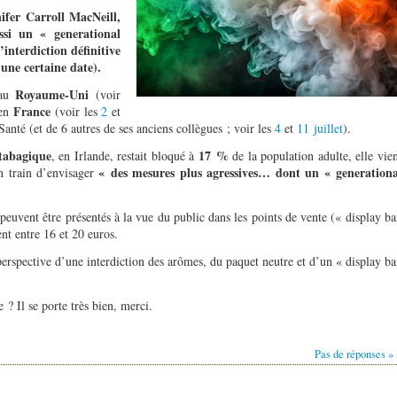
nifer Carroll MacNeill,
ssi un « generational
’interdiction définitive
une certaine date).
Royaume-Uni
 au
(voir
France
 en
(voir les
2
et
Santé (et de 6 autres de ses anciens collègues ; voir les
4
et
11 juillet
).
 tabagique
17 %
, en Irlande, restait bloqué à
de la population adulte, elle vie
« des mesures plus agressives… dont un « generationa
en train d’envisager
peuvent être présentés à la vue du public dans les points de vente (« display b
ent entre 16 et 20 euros.
perspective d’une interdiction des arômes, du paquet neutre et d’un « display b
? Il se porte très bien, merci.
Pas de réponses »