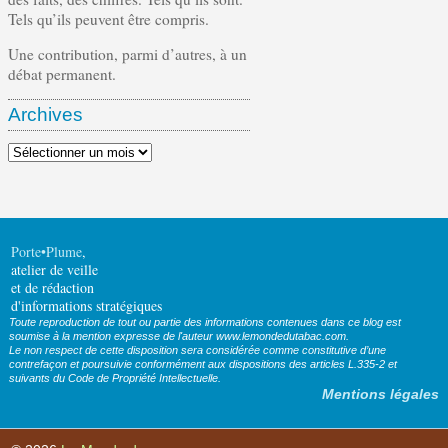
Tels qu’ils peuvent être compris.
Une contribution, parmi d’autres, à un
débat permanent.
Archives
Archives
Porte•Plume
,
atelier de veille
et de rédaction
d'informations stratégiques
Toute reproduction de tout ou partie des informations contenues dans ce blog est
soumise à la mention expresse de l'auteur www.lemondedutabac.com.
Le non respect de cette disposition sera considérée comme constitutive d’une
contrefaçon et poursuivie conformément aux dispositions des articles L.335-2 et
suivants du Code de Propriété Intellectuelle.
Mentions légales