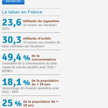
Le tabac en France
23,6
milliards de cigarettes
(livraisons aux buralistes
2025)
30,3
milliards d'unités
(livraisons tous produits du
tabac confondus aux buralistes)
49,4
%
de la
consommation
(estimation de la consommation de tabac
venant du marché parallèle pour 2024 /
KPMG)
18,1
%
de la population
de + 18 ans
(pourcentage des fumeurs quotidiens pour
2024 / SPF)
25
%
de la population de +
18 ans