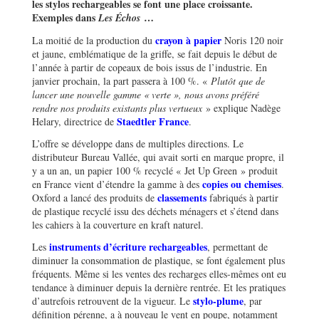
les stylos rechargeables se font une place croissante.
Exemples dans
…
Les Échos
crayon à papier
La moitié de la production du
Noris 120 noir
et jaune, emblématique de la griffe, se fait depuis le début de
l’année à partir de copeaux de bois issus de l’industrie. En
janvier prochain, la part passera à 100 %. «
Plutôt que de
lancer une nouvelle gamme « verte », nous avons préféré
rendre nos produits existants plus vertueux
» explique Nadège
Staedtler France
Helary, directrice de
.
L’offre se développe dans de multiples directions. Le
distributeur Bureau Vallée, qui avait sorti en marque propre, il
y a un an, un papier 100 % recyclé « Jet Up Green » produit
copies ou chemises
en France vient d’étendre la gamme à des
.
classements
Oxford a lancé des produits de
fabriqués à partir
de plastique recyclé issu des déchets ménagers et s’étend dans
les cahiers à la couverture en kraft naturel.
instruments d’écriture rechargeables
Les
, permettant de
diminuer la consommation de plastique, se font également plus
fréquents. Même si les ventes des recharges elles-mêmes ont eu
tendance à diminuer depuis la dernière rentrée. Et les pratiques
stylo-plume
d’autrefois retrouvent de la vigueur. Le
, par
définition pérenne, a à nouveau le vent en poupe, notamment