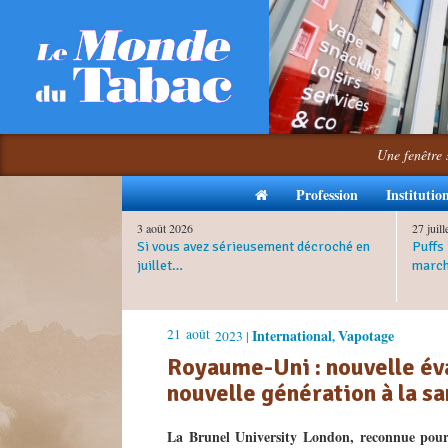
Une fenêtre 
Profession
Institutio
3 août 2026
27 juil
Si vous avez sérieusement décroché en
Puffs 
juillet…
march
21
août
International
Vapotage
2023 |
,
Royaume-Uni : nouvelle éva
nouvelle génération à la s
La Brunel University London, reconnue pour