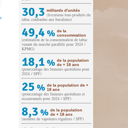
30,3
milliards d'unités
(livraisons tous produits du
t
tabac confondus aux buralistes)
49,4
%
de la
consommation
(estimation de la consommation de tabac
venant du marché parallèle pour 2024 /
KPMG)
18,1
%
de la population
de + 18 ans
(pourcentage des fumeurs quotidiens pour
2024 / SPF)
25
%
de la population de +
18 ans
(pourcentage des fumeurs quotidiens et
occasionnels pour 2024 / SPF)
8,3
%
de la population
de + 18 ans
(nombre de vapoteurs réguliers / SPF)