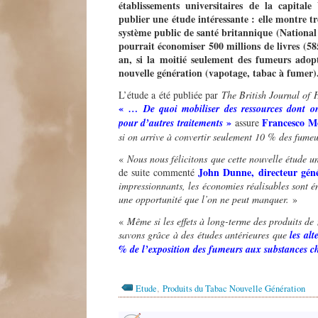
établissements universitaires de la capitale
publier une étude intéressante : elle montre t
système public de santé britannique (National
pourrait économiser 500 millions de livres (58
an, si la moitié seulement des fumeurs adop
nouvelle génération (vapotage, tabac à fumer
L’étude a été publiée par
The British Journal of
«
… De quoi mobiliser des ressources dont o
»
Francesco M
pour d’autres traitements
assure
si on arrive à convertir seulement 10 % des fumeu
«
Nous nous félicitons que cette nouvelle étude u
John Dunne, directeur gén
de suite commenté
impressionnants, les économies réalisables sont 
une opportunité que l’on ne peut manquer.
»
«
Même si les effets à long-terme des produits de
savons grâce à des études antérieures que
les alt
% de l’exposition des fumeurs aux substances c
,
Etude
Produits du Tabac Nouvelle Génération