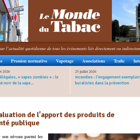
sur l’actualité quotidienne de tous les événements liés directement ou indirecte
ns
Pression normative
Vapotage
Associations
Trafic
Int
let 2026
25 juillet 2026
illégales, « vapes zombies » : le
Incendies : l’engagement exemplair
é noir de la vape…
buralistes dans la prévention
luation de l’apport des produits de
anté publique
 son niveau parmi les