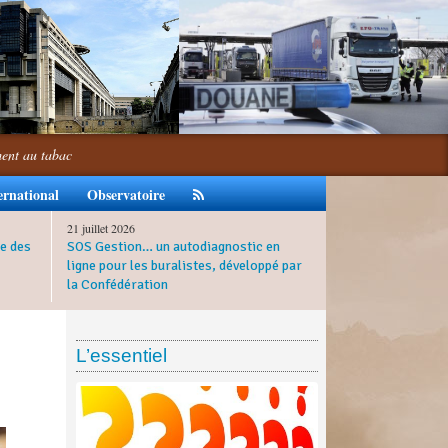
ment au tabac
ernational
Observatoire
21 juillet 2026
e des
SOS Gestion… un autodiagnostic en
ligne pour les buralistes, développé par
la Confédération
L’essentiel