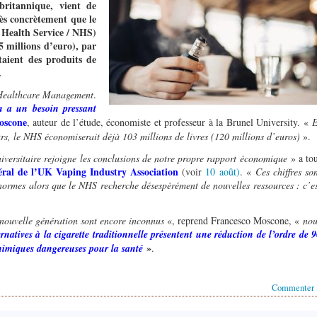
 britannique, vient de
rès concrètement que le
 Health Service / NHS)
5 millions d’euro), par
taient des produits de
).
 Healthcare Management
.
n a un besoin pressant
oscone
, auteur de l’étude, économiste et professeur à la Brunel University. «
E
rs, le NHS économiserait déjà 103 millions de livres (120 millions d’euros)
».
niversitaire rejoigne les conclusions de notre propre rapport économique
» a tou
éral de l’UK Vaping Industry Association
(voir
10 août)
. «
Ces chiffres so
énormes alors que le NHS recherche désespérément de nouvelles ressources : c’e
 nouvelle génération sont encore inconnus
«, reprend Francesco Moscone, «
nou
ernatives à la cigarette traditionnelle présentent une réduction de l’ordre de 
»
himiques dangereuses pour la santé
.
Commenter