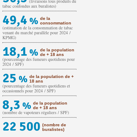
(livraisons tous produits du
tabac confondus aux buralistes)
49,4
%
de la
consommation
(estimation de la consommation de tabac
venant du marché parallèle pour 2024 /
KPMG)
18,1
%
de la population
de + 18 ans
(pourcentage des fumeurs quotidiens pour
2024 / SPF)
25
%
de la population de +
18 ans
(pourcentage des fumeurs quotidiens et
occasionnels pour 2024 / SPF)
8,3
%
de la population
de + 18 ans
(nombre de vapoteurs réguliers / SPF)
22 500
(nombre de
buralistes)