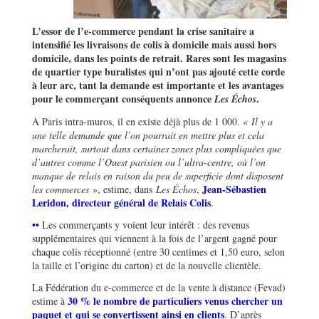
L’essor de l’e-commerce pendant la crise sanitaire a
intensifié les livraisons de colis à domicile mais aussi hors
domicile, dans les points de retrait. Rares sont les magasins
de quartier type buralistes qui n’ont pas ajouté cette corde
à leur arc, tant la demande est importante et les avantages
pour le commerçant conséquents annonce
.
Les Échos
À Paris intra-muros, il en existe déjà plus de 1 000. «
Il y a
une telle demande que l’on pourrait en mettre plus et cela
marcherait, surtout dans certaines zones plus compliquées que
d’autres comme l’Ouest parisien ou l’ultra-centre, où l’on
manque de relais en raison du peu de superficie dont disposent
Jean-Sébastien
les commerces
», estime, dans
Les Échos
,
Leridon, directeur général de Relais Colis
.
••
Les commerçants y voient leur intérêt : des revenus
supplémentaires qui viennent à la fois de l’argent gagné pour
chaque colis réceptionné (entre 30 centimes et 1,50 euro, selon
la taille et l’origine du carton) et de la nouvelle clientèle.
La Fédération du e-commerce et de la vente à distance (Fevad)
30 % le nombre de particuliers venus chercher un
estime à
paquet et qui se convertissent ainsi en clients
. D’après