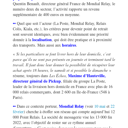
Quentin Benault, directeur général France de Mondial Relay, le
numéro deux du secteur, l’activité rapporte un revenu
supplémentaire de 400 euros en moyenne.
••
Quel que soit l’acteur (La Poste, Mondial Relay, Relais
Colis, Kiala, etc.), les critères pour devenir point de retrait
sont souvent identiques, avec bien évidemment une priorité
localisation
donnée à la
, qui doit être pratique et à proximité
horaires
des transports. Mais aussi aux
.
«
Si les particuliers se font livrer hors de leur domicile, c’est
parce qu’ils ne sont pas présents en journée et terminent tard le
travail. Il faut donc leur donner la possibilité de récupérer leur
achat après 18 heures, le samedi et si possible le dimanche
»
Maxime d’Hauteville,
résume, toujours dans
Les Échos
,
directeur général de Pickup
, filiale du groupe La Poste,
leader de la livraison hors domicile en France avec plus de 16
000 relais commerçants, dont 2 600 en Ile-de-France (548 à
Paris).
••
Mondial Relay
Dans ce contexte porteur,
(voir
10 mai
et
22
février
) cherche à étoffer son réseau qui compte aujourd’hui 12
000 Point Relais. La société de messagerie vise les 13 000 fin
2022, avec l’objectif de rester sur ce rythme annuel
d’ouverture. «
C’est moins cher pour le consommateur que la