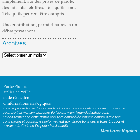
simplement, sur des prises de parole,
des faits, des chiffres. Tels qu’ils sont.
Tels qu’ils peuvent être compris.
Une contribution, parmi d’autres, à un
débat permanent.
Archives
Archives
Porte•Plume
,
atelier de veille
et de rédaction
d'informations stratégiques
Toute reproduction de tout ou partie des informations contenues dans ce blog est
soumise à la mention expresse de l'auteur www.lemondedutabac.com.
Le non respect de cette disposition sera considérée comme constitutive d’une
contrefaçon et poursuivie conformément aux dispositions des articles L.335-2 et
suivants du Code de Propriété Intellectuelle.
Mentions légales