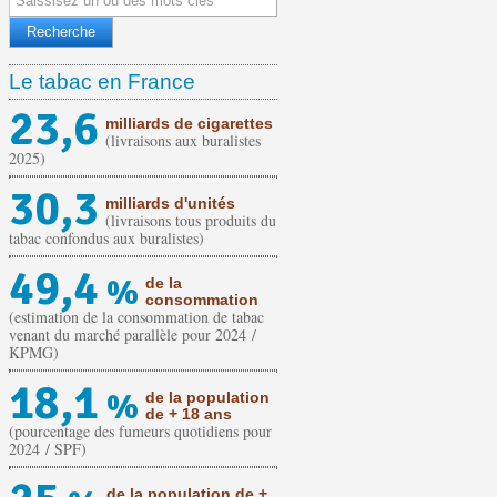
Le tabac en France
23,6
milliards de cigarettes
(livraisons aux buralistes
2025)
30,3
milliards d'unités
(livraisons tous produits du
tabac confondus aux buralistes)
49,4
%
de la
consommation
(estimation de la consommation de tabac
venant du marché parallèle pour 2024 /
KPMG)
18,1
%
de la population
de + 18 ans
(pourcentage des fumeurs quotidiens pour
2024 / SPF)
de la population de +