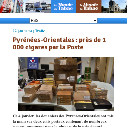
12
jan
Trafic
2024 |
Pyrénées-Orientales : près de 1
000 cigares par la Poste
Ce 4 janvier, les douaniers des Pyrénées-Orientales ont mis
la main sur deux colis postaux contenant de nombreux
cigares, provenant pour la plupart de la principauté