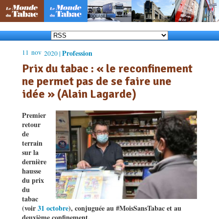
11
nov
Profession
2020 |
Prix du tabac : « le reconfinement
ne permet pas de se faire une
idée » (Alain Lagarde)
Premier
retour
de
terrain
sur la
dernière
hausse
du prix
du
tabac
(voir
31 octobre
), conjuguée au #MoisSansTabac et au
deuxième confinement.