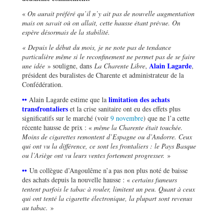
«
On aurait préféré qu’il n’y ait pas de nouvelle augmentation
mais on savait où on allait, cette hausse étant prévue. On
espère désormais de la stabilité.
« Depuis le début du mois, je ne note pas de tendance
particulière même si le reconfinement ne permet pas de se faire
Alain Lagarde
une idée
» souligne, dans
La Charente Libre
,
,
président des buralistes de Charente et administrateur de la
Confédération.
••
limitation des achats
Alain Lagarde estime que la
transfrontaliers
et la crise sanitaire ont eu des effets plus
significatifs sur le marché (voir
9 novembre
) que ne l’a cette
récente hausse de prix : «
même la Charente était touchée.
Moins de cigarettes remontent d’Espagne ou d’Andorre. Ceux
qui ont vu la différence, ce sont les frontaliers : le Pays Basque
ou l’Ariège ont vu leurs ventes fortement progresser.
»
••
Un collègue d’Angoulême n’a pas non plus noté de baisse
des achats depuis la nouvelle hausse : «
certains fumeurs
tentent parfois le tabac à rouler, limitent un peu. Quant à ceux
qui ont tenté la cigarette électronique, la plupart sont revenus
au tabac.
»