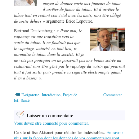
moyen de donner envie aux fumeurs de tabac
d’arrêter de fumer du tabac. Et d’arrêter le
tabac tout en restant convivial avec les amis, sans être obligé
de sortir dehors
» argumente Brice Lepoutre.
Bertrand Dautzenberg : «
Pour moi, le
vapotage est une transition vers la
sortie du tabac. Il ne faudrait pas que
le vapotage, autorisé en tout lieu, re-
normalise le tabac dans la société. Et je
ne vois pas pourquoi on ne passerait pas une bonne soirée au
restaurant sans être gêné par le vapotage du voisin qui pourrait
tout à fait sortir pour prendre sa cigarette électronique quand
il en a besoin
».
,
,
E-cigarette
Interdiction
Projet de
Commenter
,
loi
Santé
Laisser un commentaire
Vous devez être connecté pour commenter.
Ce site utilise Akismet pour réduire les indésirables.
En savoir
plus sur la façon dont les données de vos commentaires sont