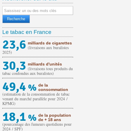
Le tabac en France
23,6
milliards de cigarettes
(livraisons aux buralistes
2025)
30,3
milliards d'unités
(livraisons tous produits du
tabac confondus aux buralistes)
49,4
%
de la
consommation
(estimation de la consommation de tabac
venant du marché parallèle pour 2024 /
KPMG)
18,1
%
de la population
de + 18 ans
(pourcentage des fumeurs quotidiens pour
2024 / SPF)