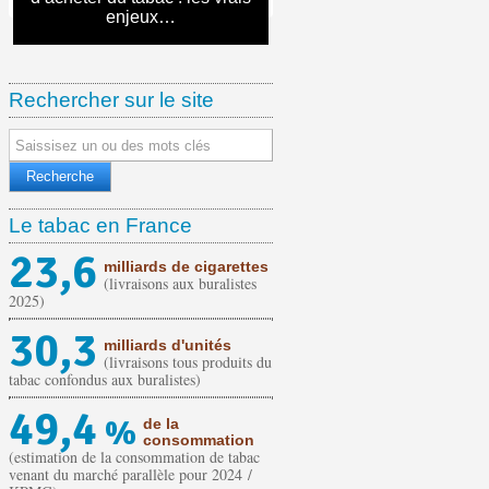
moratoire de la fiscalité tabac
nos grandes villes
prévalence tabagique
en face
pour les cigarettes en avril
pour les cigarettes en mai
tabac : la règle des 10 mètres
Mildeca (sur l’année 2023)
initiatives européennes…
marché parallèle
de France »
l’escalade
enjeux…
constat sans appel
sur 5 ans
Rechercher sur le site
Le tabac en France
23,6
milliards de cigarettes
(livraisons aux buralistes
2025)
30,3
milliards d'unités
(livraisons tous produits du
tabac confondus aux buralistes)
49,4
%
de la
consommation
(estimation de la consommation de tabac
venant du marché parallèle pour 2024 /