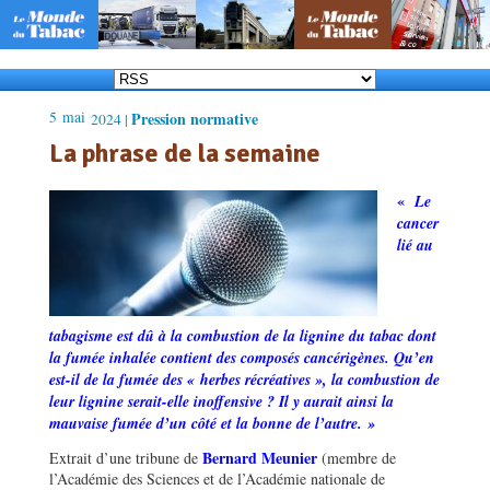
5
mai
Pression normative
2024 |
La phrase de la semaine
«
Le
cancer
lié au
tabagisme est dû à la combustion de la lignine du tabac dont
la fumé
e inhal
ée contient des composés cancérig
è
nes. Qu
’
en
est-il de la fumée des « herbes récréatives
»
, la combustion de
leur lignine serait-elle inoffensive ? Il y aurait ainsi la
mauvaise fumée d
’
un côté et la bonne de l
’
autre. »
Bernard Meunier
Extrait d’une tribune de
(membre de
l’Académie des Sciences et de l’Académie nationale de