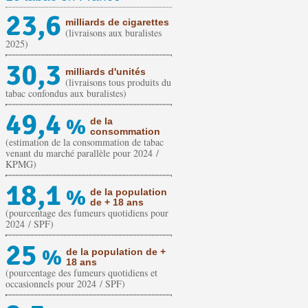
23,6
milliards de cigarettes
(livraisons aux buralistes
2025)
30,3
milliards d'unités
(livraisons tous produits du
tabac confondus aux buralistes)
49,4
%
de la
consommation
(estimation de la consommation de tabac
venant du marché parallèle pour 2024 /
KPMG)
18,1
%
de la population
de + 18 ans
(pourcentage des fumeurs quotidiens pour
2024 / SPF)
25
%
de la population de +
18 ans
(pourcentage des fumeurs quotidiens et
occasionnels pour 2024 / SPF)