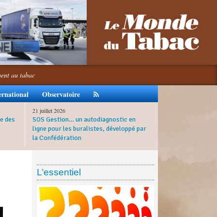
ment au tabac
ernational
Observatoire
21 juillet 2026
e des
SOS Gestion… un autodiagnostic en
ligne pour les buralistes, développé par
la Confédération
L’essentiel