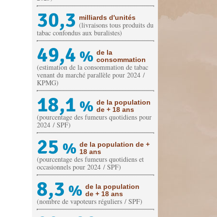
30,3
milliards d'unités
(livraisons tous produits du
tabac confondus aux buralistes)
49,4
%
de la
consommation
(estimation de la consommation de tabac
venant du marché parallèle pour 2024 /
KPMG)
18,1
%
de la population
de + 18 ans
(pourcentage des fumeurs quotidiens pour
2024 / SPF)
25
%
de la population de +
18 ans
(pourcentage des fumeurs quotidiens et
occasionnels pour 2024 / SPF)
8,3
%
de la population
de + 18 ans
(nombre de vapoteurs réguliers / SPF)