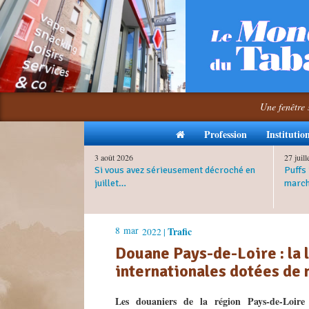
Une fenêtre 
Profession
Institutio
3 août 2026
27 juil
Si vous avez sérieusement décroché en
Puffs 
juillet…
march
8
mar
Trafic
2022 |
Douane Pays-de-Loire : la 
internationales dotées de
Les douaniers de la région Pays-de-Loire