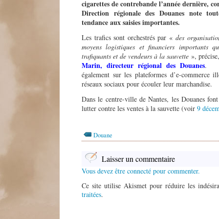
cigarettes de contrebande l’année dernière, co
Direction régionale des Douanes note tou
tendance aux saisies importantes.
Les trafics sont orchestrés par «
des organisatio
moyens logistiques et financiers importants q
trafiquants et de vendeurs à la sauvette
», précise
Marin, directeur régional des Douanes
. Le
également sur les plateformes d’e-commerce ill
réseaux sociaux pour écouler leur marchandise.
Dans le centre-ville de Nantes, les Douanes fon
lutter contre les ventes à la sauvette (voir
9 déce
Douane
Laisser un commentaire
Vous devez être connecté pour commenter.
Ce site utilise Akismet pour réduire les indésir
traitées
.