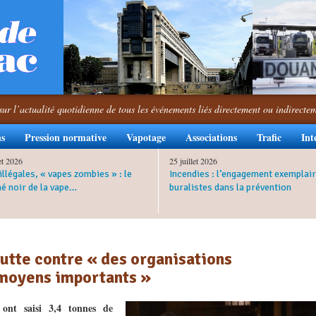
sur l’actualité quotidienne de tous les événements liés directement ou indirecte
ns
Pression normative
Vapotage
Associations
Trafic
Int
let 2026
25 juillet 2026
illégales, « vapes zombies » : le
Incendies : l’engagement exemplair
é noir de la vape…
buralistes dans la prévention
lutte contre « des organisations
 moyens importants »
 ont saisi 3,4 tonnes de