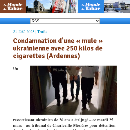
31
mar
Trafic
2025 |
Condamnation d’une « mule »
ukrainienne avec 250 kilos de
cigarettes (Ardennes)
Un
ressortissant ukrainien de 26 ans a été
jug
é – ce mardi 25
mars –
au tribunal de Charleville-M
ézi
è
res pour détention