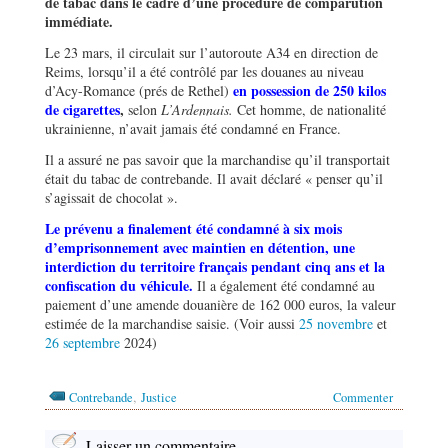
de tabac dans le cadre d
’
une procédure de comparution
immédiate.
Le 23 mars, il circulait sur l’autoroute A34 en direction de
Reims, lorsqu’il a été contrôlé par les douanes au niveau
en possession de 250 kilos
d’Acy-Romance (prés de Rethel)
de cigarettes
,
selon
L
’
Ardennais.
Cet homme, de nationalité
ukrainienne, n’avait jamais été condamné en France.
Il a assuré ne pas savoir que la marchandise qu’il transportait
était du tabac de contrebande. Il avait déclaré « penser qu’il
s’agissait de chocolat ».
Le prévenu a finalement été condamné à six mois
d
’
emprisonnement avec maintien en détention, une
interdiction du territoire français pendant cinq ans et la
confiscation du vé
hicule.
Il a également été condamné au
paiement d’une amende douanière de 162 000 euros, la valeur
estimée de la marchandise saisie. (Voir aussi
25 novembre
et
26 septembre
2024)
,
Contrebande
Justice
Commenter
Laisser un commentaire