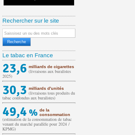
sur 5 ans
Rechercher sur le site
Le tabac en France
23,6
milliards de cigarettes
(livraisons aux buralistes
2025)
30,3
milliards d'unités
(livraisons tous produits du
tabac confondus aux buralistes)
49,4
%
de la
consommation
(estimation de la consommation de tabac
venant du marché parallèle pour 2024 /
KPMG)