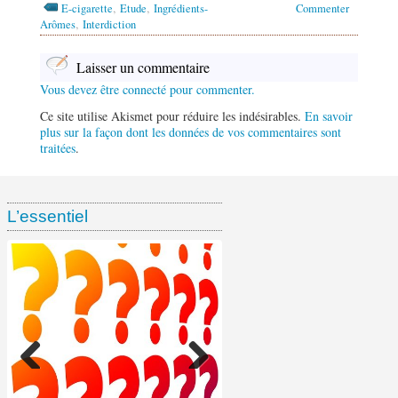
,
,
E-cigarette
Etude
Ingrédients-
Commenter
,
Arômes
Interdiction
Laisser un commentaire
Vous devez être connecté pour commenter.
Ce site utilise Akismet pour réduire les indésirables.
En savoir
plus sur la façon dont les données de vos commentaires sont
traitées
.
L’essentiel
Ventes de tabac chez les
Enquête ramasse-paquets :
Étude EPS : 55,4 % des