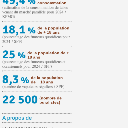
49,4
%
consommation
(estimation de la consommation de tabac
venant du marché parallèle pour 2024 /
KPMG)
18,1
%
de la population
de + 18 ans
(pourcentage des fumeurs quotidiens pour
2024 / SPF)
25
%
de la population de +
18 ans
(pourcentage des fumeurs quotidiens et
occasionnels pour 2024 / SPF)
8,3
%
de la population
de + 18 ans
(nombre de vapoteurs réguliers / SPF)
22 500
(nombre de
buralistes)
A propos de