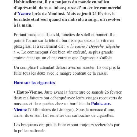
Habituellement, il y a toujours du monde en milieu
d’après-midi dans ce tabac-presse d’un centre commercial
d’
Yzeure
(près de Moulins). Mais ce jeudi 24 février, le
buraliste était seul quand un individu a surgi, un revolver
à la main.
Portant masque anti-covid, lunettes de soleil et bonnet, il a
pointé l’arme sur la tête du buraliste par-dessus la vitre en
plexiglass. Il a seulement dit : «
la caisse ! Dépêche, dépêche
!
». Le commerçant s’est bien sûr exécuté, sa plus grande
crainte étant qu’un client entre et que l’agresseur s’affole.
Un complice l’attendait dehors avec un scooter. Ils ont pris la
fuite tous les deux avec le maigre contenu de la caisse.
Haro sur les cigarettes
• Haute-Vienne.
Juste avant la fermeture ce samedi 26 février,
deux malfaiteurs ont débarqué avec leurs visages recouverts de
Palais-sur-
masques et de capuches chez un buraliste du
Vienne
(7 kilomètres de Limoges). Sous la menace d’une
arme, ils se sont fait remettre des cartouches de cigarettes.
Les braqueurs ont pris la fuite et sont toujours recherchés par
la police nationale.