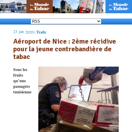
23
jan
Trafic
2020 |
Aéroport de Nice : 2ème récidive
pour la jeune contrebandière de
tabac
Sous les
fruits
qu’une
passagère
tunisienne