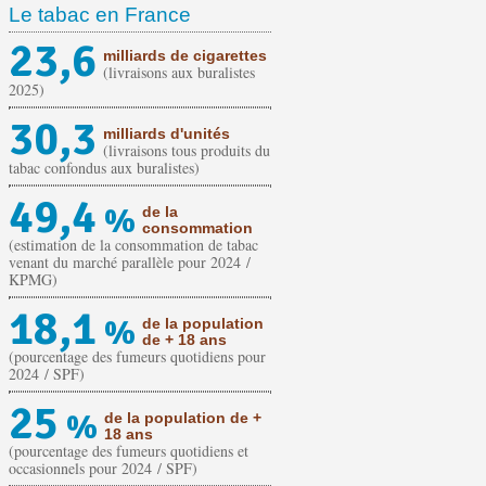
Le tabac en France
23,6
milliards de cigarettes
(livraisons aux buralistes
2025)
30,3
milliards d'unités
(livraisons tous produits du
tabac confondus aux buralistes)
49,4
%
de la
consommation
(estimation de la consommation de tabac
venant du marché parallèle pour 2024 /
KPMG)
18,1
%
de la population
de + 18 ans
(pourcentage des fumeurs quotidiens pour
2024 / SPF)
25
%
de la population de +
18 ans
(pourcentage des fumeurs quotidiens et
occasionnels pour 2024 / SPF)