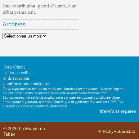
Une contribution, parmi d’autres, à un
débat permanent.
Archives
Archives
Porte•Plume
,
atelier de veille
et de rédaction
d'informations stratégiques
Toute reproduction de tout ou partie des informations contenues dans ce blog est
soumise à la mention expresse de l'auteur www.lemondedutabac.com.
Le non respect de cette disposition sera considérée comme constitutive d’une
contrefaçon et poursuivie conformément aux dispositions des articles L.335-2 et
suivants du Code de Propriété Intellectuelle.
Mentions légales
© 2026
Le Monde du
© RichyRobertsLtd
Tabac