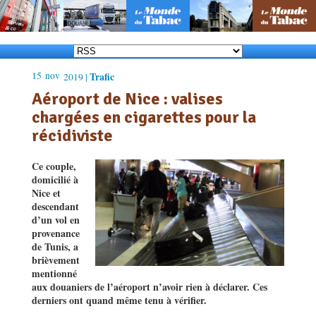
15
nov
Trafic
2019 |
Aéroport de Nice : valises
chargées en cigarettes pour la
récidiviste
Ce couple,
domicilié à
Nice et
descendant
d’un vol en
provenance
de Tunis, a
brièvement
mentionné
aux douaniers de l’aéroport n’avoir rien à déclarer. Ces
derniers ont quand même tenu à vérifier.