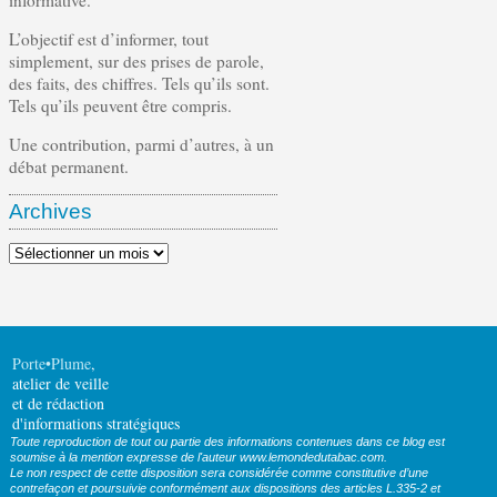
informative.
L’objectif est d’informer, tout
simplement, sur des prises de parole,
des faits, des chiffres. Tels qu’ils sont.
Tels qu’ils peuvent être compris.
Une contribution, parmi d’autres, à un
débat permanent.
Archives
Archives
Porte•Plume
,
atelier de veille
et de rédaction
d'informations stratégiques
Toute reproduction de tout ou partie des informations contenues dans ce blog est
soumise à la mention expresse de l'auteur www.lemondedutabac.com.
Le non respect de cette disposition sera considérée comme constitutive d’une
contrefaçon et poursuivie conformément aux dispositions des articles L.335-2 et