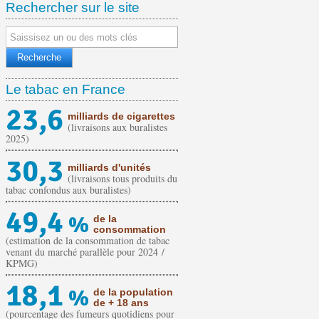
Rechercher sur le site
Le tabac en France
23,6
milliards de cigarettes
(livraisons aux buralistes
2025)
30,3
milliards d'unités
(livraisons tous produits du
tabac confondus aux buralistes)
49,4
%
de la
consommation
(estimation de la consommation de tabac
venant du marché parallèle pour 2024 /
KPMG)
18,1
%
de la population
de + 18 ans
(pourcentage des fumeurs quotidiens pour