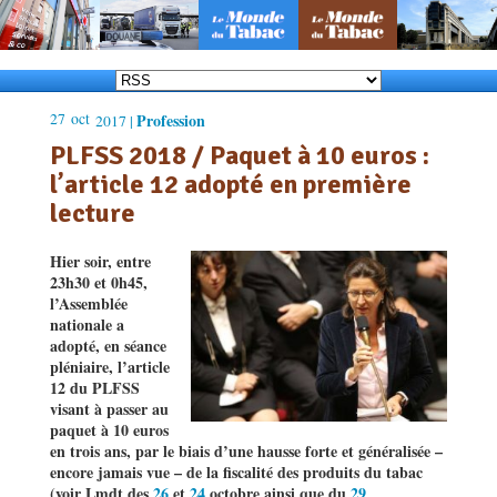
27
oct
Profession
2017 |
PLFSS 2018 / Paquet à 10 euros :
l’article 12 adopté en première
lecture
Hier soir, entre
23h30 et 0h45,
l’Assemblée
nationale a
adopté, en séance
pléniaire, l’article
12 du PLFSS
visant à passer au
paquet à 10 euros
en trois ans, par le biais d’une hausse forte et généralisée –
encore jamais vue – de la fiscalité des produits du tabac
(voir Lmdt des
26
et
24
octobre ainsi que du
29