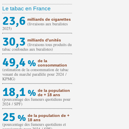
Le tabac en France
23,6
milliards de cigarettes
(livraisons aux buralistes
2025)
30,3
milliards d'unités
(livraisons tous produits du
tabac confondus aux buralistes)
49,4
%
de la
consommation
(estimation de la consommation de tabac
venant du marché parallèle pour 2024 /
KPMG)
18,1
%
de la population
de + 18 ans
(pourcentage des fumeurs quotidiens pour
2024 / SPF)
25
%
de la population de +
18 ans
(pourcentage des fumeurs quotidiens et
occasionnels pour 2024 / SPF)