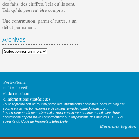
des faits, des chiffres. Tels qu’ils sont.
Tels qu’ils peuvent être compris.
Une contribution, parmi d’autres, à un
débat permanent.
Archives
Archives
Porte•Plume
,
atelier de veille
et de rédaction
d'informations stratégiques
Toute reproduction de tout ou partie des informations contenues dans ce blog est
soumise à la mention expresse de l'auteur www.lemondedutabac.com.
Le non respect de cette disposition sera considérée comme constitutive d’une
contrefaçon et poursuivie conformément aux dispositions des articles L.335-2 et
suivants du Code de Propriété Intellectuelle.
Mentions légales