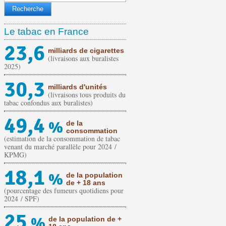
Le tabac en France
23,6
milliards de cigarettes
(livraisons aux buralistes
2025)
30,3
milliards d'unités
(livraisons tous produits du
tabac confondus aux buralistes)
49,4
%
de la
consommation
(estimation de la consommation de tabac
venant du marché parallèle pour 2024 /
KPMG)
18,1
%
de la population
de + 18 ans
(pourcentage des fumeurs quotidiens pour
2024 / SPF)
25
%
de la population de +