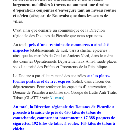
largement mobilisées à travers notamment une dizaine
d
’
opérations conjointes d’envergure tant au niveau routier
et aérien (aéroport de Beauvais) que dans les cœurs de
villes.
C’est ainsi que démarre un communiqué de la Direction
régionale des Douanes de Picardie que nous reprenons.
près d
’
une trentaine de commerces a ainsi été
Au total,
inspectée
(établissements de nuit, bars à chicha, épiceries),
ainsi que les marchés de Creil et Amiens Nord, dans le cadre
des Comités Opérationnels Départementaux Anti-Fraude placés
sous l’autorité des Préfets et Procureurs de la République.
sur les plates-
La Douane a par ailleurs mené des contrôles
formes postales et de fret express
(colis), dans chacun des
départements. Pour renforcer les capacités d’intervention, la
Douane de Picardie a mobilisé son Groupe de Lutte Anti Trafic
Tabac (GLATT / voir
31 mars
).
Au total, la Direction régionale des Douanes de
Picardie a
proc
édé à la saisie de près de 650 kilos de tabac de
contrebande, comprenant notamment : 17 388 paquets de
cigarettes, 192 kilos
de tabac
à rouler, 103 kilos
de tabac
à
chicha.