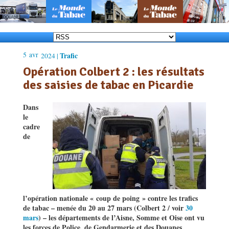
5
avr
Trafic
2024 |
Opération Colbert 2 : les résultats
des saisies de tabac en Picardie
Dans
le
cadre
de
l’opération nationale « coup de poing » contre les trafics
de tabac – menée du 20 au 27 mars (Colbert 2 / voir
30
mars
) – les départements de l
’
Aisne, Somme et Oise ont vu
les forces de Police, de Gendarmerie et des Douanes