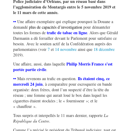
Police judiciaire d’Orléans, par un réseau basé dans
l’agglomération de Montargis entre le 5 novembre 2019 et
le 11 mars de cette année.
••
Une affaire exemplaire qui explique pourquoi la Douane a
demandé
plus de
capacités d’investigation
pour démanteler
trafic de tabac en ligne
toutes les formes de
. Alors que Gérald
Darmanin a dû ferrailler devant le Parlement pour satisfaire ce
besoin. Avec le soutien actif de la Confédération auprès des
parlementaires (voir
7
et
14 novembre
ainsi que
18 décembre
2019).
Philip Morris France s’est
Une affaire, aussi, dans laquelle
portée partie civile
.
••
Ils étaient cinq, ce
Mais revenons au trafic en question.
mercredi 24 juin
, à comparaître pour escroquerie en bande
organisée: deux frères, dont l’un suspecté d’être la tête du
réseau ; une femme qui aurait loué le box dans lequel les
cigarettes étaient stockées ; le « fournisseur »; et le
« chauffeur ».
Tous surpris et interpellés le 11 mars dernier, rapporte
La
République du Centre
.
Comme l’a précisé le président du Tribunal judiciaire, tout est