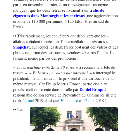
parti, en novembre dernier, d’un renseignement anonyme
trafic de
indiquant que les deux frères se livraient à un
cigarettes dans Montargis et les environs
(une agglomération
urbaine de 110 000 personnes, à 120 kilomètres au sud de
Paris).
••
Très rapidement, les enquêteurs ont découvert que les «
affaires » étaient menées par l’intermédiaire du réseau social
Snapchat
, sur lequel les deux frères postaient des vidéos et des
photos montrant des cartouches, vendues 40 euros l’unité. Ils
faisaient même parfois des promotions.
«
Je les touchais entre 25 et 30 euros
» a reconnu la « tête du
réseau ». «
Et le prix ne vous a pas intrigué ?
» a interrogé le
président, mettant en avant le prix réel d’une cartouche de la
même marque. Car Philip Morris France, partie civile au
Daniel Bruquel
procès, était représenté dans la salle par
,
responsable de son service de Prévention du Commerce illicite
(voir
22 mai
2019 ainsi que
30 octobre
et
17 mai
2018 ).
••
Les