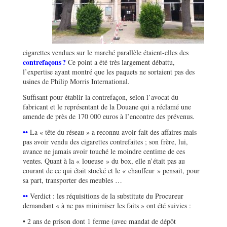
cigarettes vendues sur le marché parallèle étaient-elles des
contrefaçons ?
Ce point a été très largement débattu,
l’expertise ayant montré que les paquets ne sortaient pas des
usines de Philip Morris International.
Suffisant pour établir la contrefaçon, selon l’avocat du
fabricant et le représentant de la Douane qui a réclamé une
amende de près de 170 000 euros à l’encontre des prévenus.
••
La « tête du réseau » a reconnu avoir fait des affaires mais
pas avoir vendu des cigarettes contrefaites ; son frère, lui,
avance ne jamais avoir touché le moindre centime de ces
ventes. Quant à la « loueuse » du box, elle n’était pas au
courant de ce qui était stocké et le « chauffeur » pensait, pour
sa part, transporter des meubles …
••
Verdict : les réquisitions de la substitute du Procureur
demandant « à ne pas minimiser les faits » ont été suivies :
• 2 ans de prison dont 1 ferme (avec mandat de dépôt