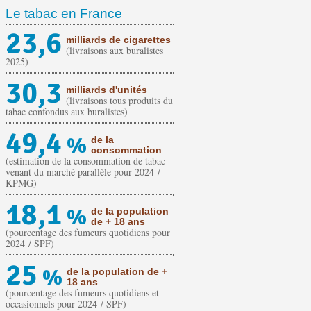
Le tabac en France
23,6
milliards de cigarettes
(livraisons aux buralistes
2025)
30,3
milliards d'unités
(livraisons tous produits du
tabac confondus aux buralistes)
49,4
%
de la
consommation
(estimation de la consommation de tabac
venant du marché parallèle pour 2024 /
KPMG)
18,1
%
de la population
de + 18 ans
(pourcentage des fumeurs quotidiens pour
2024 / SPF)
25
%
de la population de +
18 ans
(pourcentage des fumeurs quotidiens et
occasionnels pour 2024 / SPF)