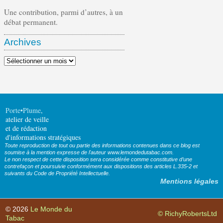
Une contribution, parmi d’autres, à un
débat permanent.
Archives
Archives
Porte•Plume
,
atelier de veille
et de rédaction
d'informations stratégiques
Toute reproduction de tout ou partie des informations contenues dans ce blog est
soumise à la mention expresse de l'auteur www.lemondedutabac.com.
Le non respect de cette disposition sera considérée comme constitutive d’une
contrefaçon et poursuivie conformément aux dispositions des articles L.335-2 et
suivants du Code de Propriété Intellectuelle.
Mentions légales
© 2026
Le Monde du
© RichyRobertsLtd
Tabac