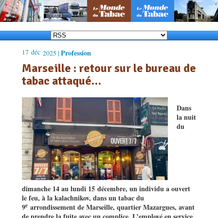
17
déc
Profession
2025 |
Marseille : retour sur le bureau de
tabac attaqué…
Dans
la nuit
du
dimanche 14 au lundi 15 décembre, un individu a ouvert
le feu, à la kalachnikov, dans un tabac du
e
9
arrondissement de Marseille, quartier Mazargues, avant
de prendre la fuite avec un complice. L’employé en service