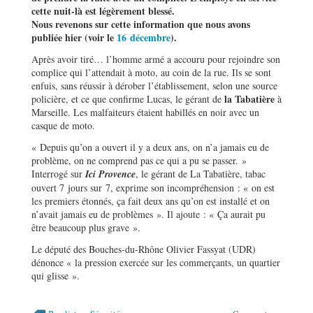
cette nuit-là est légèrement blessé.
Nous revenons sur cette information que nous avons
publiée hier (voir le
16 décembre
).
Après avoir tiré… l’homme armé a accouru pour rejoindre son
complice qui l’attendait à moto, au coin de la rue. Ils se sont
enfuis, sans réussir à dérober l’établissement, selon une source
la Tabatière
policière, et ce que confirme Lucas, le gérant de
à
Marseille. Les malfaiteurs étaient habillés en noir avec un
casque de moto.
« Depuis qu’on a ouvert il y a deux ans, on n’a jamais eu de
problème, on ne comprend pas ce qui a pu se passer. »
Interrogé sur
Ici Provence
, le gérant de La Tabatière, tabac
ouvert 7 jours sur 7, exprime son incompréhension : « on est
les premiers étonnés, ça fait deux ans qu’on est installé et on
n’avait jamais eu de problèmes ». Il ajoute : « Ça aurait pu
être beaucoup plus grave ».
Le député des Bouches-du-Rhône Olivier Fassyat (UDR)
dénonce « la pression exercée sur les commerçants, un quartier
qui glisse ».