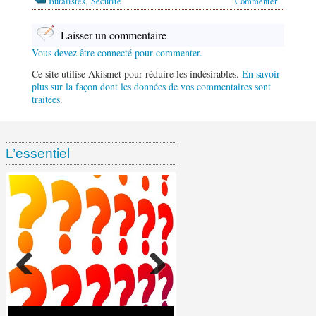
,
Buralistes
Sécurité
Commenter
Laisser un commentaire
Vous devez être connecté pour commenter.
Ce site utilise Akismet pour réduire les indésirables.
En savoir
plus sur la façon dont les données de vos commentaires sont
traitées
.
L’essentiel
Ventes de tabac chez les
Enquête ramasse-paquets :
Étude EPS : 55,4 % des
buralistes depuis le début de
Ces chiffres affolants sur
Rapport KPMG 2025 : 53,6 %
Marché parallèle du tabac : la
cigarettes consommées en
l’année : – 7,4 % en volume