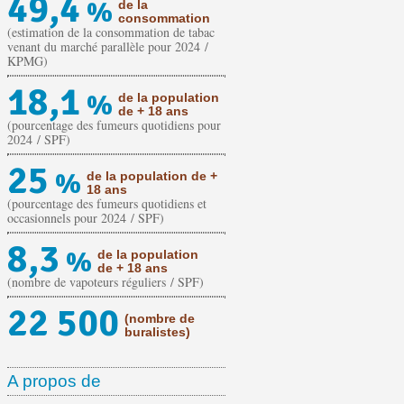
49,4
%
de la
consommation
(estimation de la consommation de tabac
venant du marché parallèle pour 2024 /
KPMG)
18,1
%
de la population
de + 18 ans
(pourcentage des fumeurs quotidiens pour
2024 / SPF)
25
%
de la population de +
18 ans
(pourcentage des fumeurs quotidiens et
occasionnels pour 2024 / SPF)
8,3
%
de la population
de + 18 ans
(nombre de vapoteurs réguliers / SPF)
22 500
(nombre de
buralistes)
A propos de