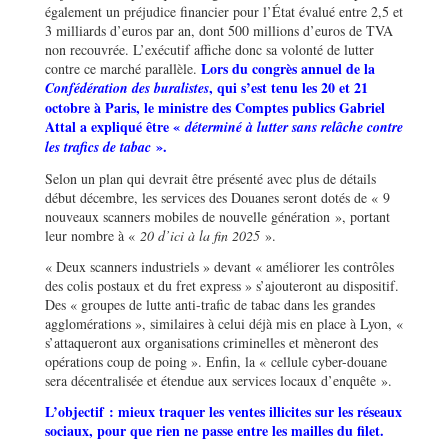
également un préjudice financier pour l’État évalué entre 2,5 et
3 milliards d’euros par an, dont 500 millions d’euros de TVA
non recouvrée. L’exécutif affiche donc sa volonté de lutter
Lors du congrès annuel de la
contre ce marché parallèle.
, qui s’est tenu les 20 et 21
Confédération des buralistes
octobre à Paris, le ministre des Comptes publics Gabriel
Attal a expliqué être «
déterminé à lutter sans relâche contre
».
les trafics de tabac
Selon un plan qui devrait être présenté avec plus de détails
début décembre, les services des Douanes seront dotés de « 9
nouveaux scanners mobiles de nouvelle génération », portant
leur nombre à «
20 d’ici à la fin 2025
».
« Deux scanners industriels » devant « améliorer les contrôles
des colis postaux et du fret express » s’ajouteront au dispositif.
Des « groupes de lutte anti-trafic de tabac dans les grandes
agglomérations », similaires à celui déjà mis en place à Lyon, «
s’attaqueront aux organisations criminelles et mèneront des
opérations coup de poing ». Enfin, la « cellule cyber-douane
sera décentralisée et étendue aux services locaux d’enquête ».
L’objectif : mieux traquer les ventes illicites sur les réseaux
sociaux, pour que rien ne passe entre les mailles du filet.