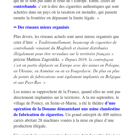
qui ne le sont pas dans le reste de l’Europe. Enfin, celles de
contrebande
, c’est-à-dire des cigarettes authentiques qui sont
achetées dans un pays où la taxation est moindre, qui passent
ensuite la frontière en dépassant la limite légale. »
•• Des réseaux mieux organisés
Plus divers, les réseaux actuels sont aussi mieux organisés que
ceux d’hier. «
Traditionnellement, beaucoup de cigarettes de
contrebande venaient du Maghreb et étaient distribuées
illégalement pour être revendues sur le territoire français
»
précise Mathieu Zagrodzki. «
Depuis 2019, la contrefaçon
s’est en partie déplacée en Europe avec des usines en Pologne,
en Ukraine, en Arménie ou en ex-Yougoslavie. De plus en plus
de points de fabrications sont également implantés en Belgique
et aux Pays-Bas.
»
Les usines se rapprochent de la France, quand elles ne sont pas
directement implantées sur le territoire. À la mi-septembre, le
d’une
village de Poincy, en Seine-et-Marne, a été le théâtre
opération de la Douane démantelant une usine clandestine
de fabrication de cigarettes
.
Un grand entrepôt de 400 mètres
carrés abritait 28 machines vouées à la mise en place d’une
production illégale.