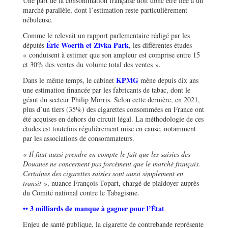
Une part de la consommation française doit donc être liée à un
marché parallèle, dont l’estimation reste particulièrement
nébuleuse.
Comme le relevait un rapport parlementaire rédigé par les
Éric Woerth et Zivka Park
députés
, les différentes études
« conduisent à estimer que son ampleur est comprise entre 15
et 30% des ventes du volume total des ventes ».
KPMG
Dans le même temps, le cabinet
mène depuis dix ans
une estimation financée par les fabricants de tabac, dont le
géant du secteur Philip Morris. Selon cette dernière, en 2021,
plus d’un tiers (35%) des cigarettes consommées en France ont
été acquises en dehors du circuit légal. La méthodologie de ces
études est toutefois régulièrement mise en cause, notamment
par les associations de consommateurs.
« Il faut aussi prendre en compte le fait que les saisies des
Douanes ne concernent pas forcément que le marché français.
Certaines des cigarettes saisies sont aussi simplement en
transit
», nuance François Topart, chargé de plaidoyer auprès
du Comité national contre le Tabagisme.
•• 3 milliards de manque à gagner pour l’État
Enjeu de santé publique, la cigarette de contrebande représente