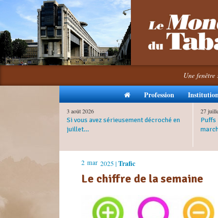
Une fenêtre 
Profession
Institutio
3 août 2026
27 juil
Si vous avez sérieusement décroché en
Puffs 
juillet…
march
2
mar
Trafic
2025 |
Le chiffre de la semaine