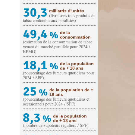
30,3
milliards d'unités
(livraisons tous produits du
tabac confondus aux buralistes)
49,4
%
de la
consommation
(estimation de la consommation de tabac
venant du marché parallèle pour 2024 /
KPMG)
18,1
%
de la population
de + 18 ans
(pourcentage des fumeurs quotidiens pour
2024 / SPF)
25
%
de la population de +
18 ans
(pourcentage des fumeurs quotidiens et
occasionnels pour 2024 / SPF)
8,3
%
de la population
de + 18 ans
(nombre de vapoteurs réguliers / SPF)