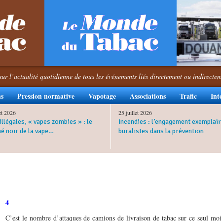
sur l’actualité quotidienne de tous les événements liés directement ou indirecte
ns
Pression normative
Vapotage
Associations
Trafic
Int
let 2026
25 juillet 2026
illégales, « vapes zombies » : le
Incendies : l’engagement exemplair
é noir de la vape…
buralistes dans la prévention
4
C’est le nombre d’attaques de camions de livraison de tabac sur ce seul mo