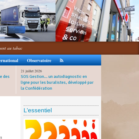
ment au tabac
ernational
Observatoire
21 juillet 2026
e des
SOS Gestion… un autodiagnostic en
ligne pour les buralistes, développé par
la Confédération
L’essentiel
is