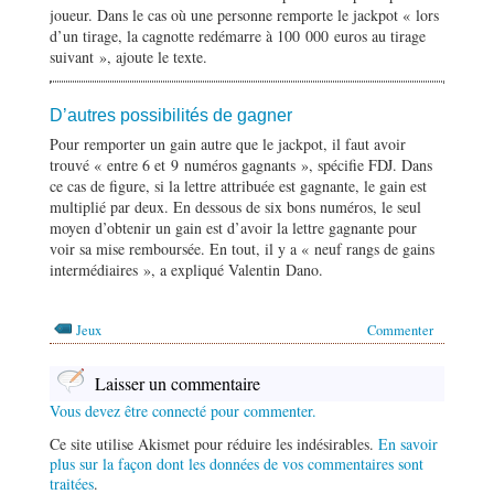
joueur. Dans le cas où une personne remporte le jackpot « lors
d’un tirage, la cagnotte redémarre à 100 000 euros au tirage
suivant », ajoute le texte.
D’autres possibilités de gagner
Pour remporter un gain autre que le jackpot, il faut avoir
trouvé « entre 6 et 9 numéros gagnants », spécifie FDJ. Dans
ce cas de figure, si la lettre attribuée est gagnante, le gain est
multiplié par deux. En dessous de six bons numéros, le seul
moyen d’obtenir un gain est d’avoir la lettre gagnante pour
voir sa mise remboursée. En tout, il y a « neuf rangs de gains
intermédiaires », a expliqué Valentin Dano.
Jeux
Commenter
Laisser un commentaire
Vous devez être connecté pour commenter.
Ce site utilise Akismet pour réduire les indésirables.
En savoir
plus sur la façon dont les données de vos commentaires sont
traitées
.