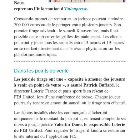
Nous
reprenons l’information d’
.
Unionpresse
Crescendo
promet de remporter un jackpot pouvant atteindre
700 000 euros ou de le partager entre plusieurs joueurs. Son
premier tirage adviendra le samedi 8 novembre, mais il est
possible de se procurer les grilles dès maintenant. Les clients
pourront y jouer tous les samedis entre 13 heures et 19 heures
en se rendant directement dans le réseau physique ou sur les
plateformes numériques.
Dans les points de vente
Les jeux de tirage ont une « capacité à amener des joueurs
à venir en point de vente », a assuré Patrick Buffard
, le
directeur Loterie France et paris sportifs en réseau de
FDJ United, lors d’une conférence de presse. Chaque joueur
pourra s’y rendre en amont du samedi où le tirage sera effectué.
Les écrans installés chez les commerçants afficheront
uniquement « le montant du jackpot », en tenant compte de ses
Valentin Dano, le responsable Loterie
mises à jour, a précisé
de FDJ United
. Pour regarder le tirage, il faudra se rendre sur
le site internet ou l’application FDJ.