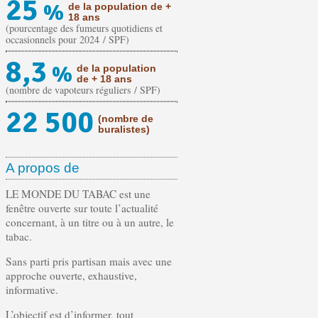
25
%
de la population de +
18 ans
(pourcentage des fumeurs quotidiens et
occasionnels pour 2024 / SPF)
8,3
%
de la population
de + 18 ans
(nombre de vapoteurs réguliers / SPF)
22 500
(nombre de
buralistes)
A propos de
LE MONDE DU TABAC est une
fenêtre ouverte sur toute l’actualité
concernant, à un titre ou à un autre, le
tabac.
Sans parti pris partisan mais avec une
approche ouverte, exhaustive,
informative.
L’objectif est d’informer, tout