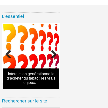
L’essentiel
Ventes de tabac chez les
Enquête ramasse-paquets :
Étude EPS : 55,4 % des
buralistes depuis le début de
Ces chiffres affolants sur
Rapport KPMG 2025 : 53,6 %
Marché parallèle du tabac : la
cigarettes consommées en
l’année : – 7,4 % en volume
l’origine des paquets vides
Précisions sur une
KPMG 2024 : Des chiffres-
Évolution des ventes
Évolution des ventes
synthèse officielle du rapport
Interdiction générationnelle
Fiscalité tabac / Europe :
de la consommation de
France ne proviennent pas
Logista demande un
de cigarettes, recueillis dans
spectaculaire baisse de la
clés pour regarder la réalité
officielles de tabac : -16,84 %
officielles tabac : – 6,32 %
cigarettes en France vient du
d’acheter du tabac : les vrais
Internet : « premier buraliste
financé par la Douane et la
comprendre les dernières
Nouveaux espaces sans
Usines clandestines :
du réseau des buralistes…un
moratoire de la fiscalité tabac
nos grandes villes
prévalence tabagique
en face
pour les cigarettes en avril
pour les cigarettes en mai
tabac : la règle des 10 mètres
Mildeca (sur l’année 2023)
initiatives européennes…
marché parallèle
de France »
l’escalade
enjeux…
constat sans appel
sur 5 ans
Rechercher sur le site