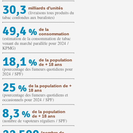
30,3
milliards d'unités
(livraisons tous produits du
tabac confondus aux buralistes)
49,4
%
de la
consommation
(estimation de la consommation de tabac
venant du marché parallèle pour 2024 /
KPMG)
18,1
%
de la population
de + 18 ans
(pourcentage des fumeurs quotidiens pour
2024 / SPF)
25
%
de la population de +
18 ans
(pourcentage des fumeurs quotidiens et
occasionnels pour 2024 / SPF)
8,3
%
de la population
de + 18 ans
(nombre de vapoteurs réguliers / SPF)
(nombre de