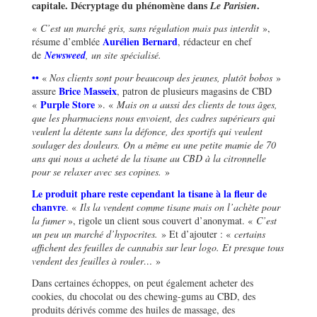
capitale. Décryptage du phénomène dans
.
Le Parisien
«
C’est un marché gris, sans régulation mais pas interdit
»,
Aurélien Bernard
résume d’emblée
, rédacteur en chef
de
Newsweed
, un site spécialisé.
••
«
Nos clients sont pour beaucoup des jeunes, plutôt bobos
»
Brice Masseix
assure
, patron de plusieurs magasins de CBD
Purple Store
«
». «
Mais on a aussi des clients de tous âges,
que les pharmaciens nous envoient, des cadres supérieurs qui
veulent la détente sans la défonce, des sportifs qui veulent
soulager des douleurs. On a même eu une petite mamie de 70
ans qui nous a acheté de la tisane au CBD à la citronnelle
pour se relaxer avec ses copines.
»
Le produit phare reste cependant la tisane à la fleur de
chanvre
. «
Ils la vendent comme tisane mais on l’achète pour
la fumer
», rigole un client sous couvert d’anonymat. «
C’est
un peu un marché d’hypocrites.
» Et d’ajouter : «
certains
affichent des feuilles de cannabis sur leur logo. Et presque tous
vendent des feuilles à rouler…
»
Dans certaines échoppes, on peut également acheter des
cookies, du chocolat ou des chewing-gums au CBD, des
produits dérivés comme des huiles de massage, des