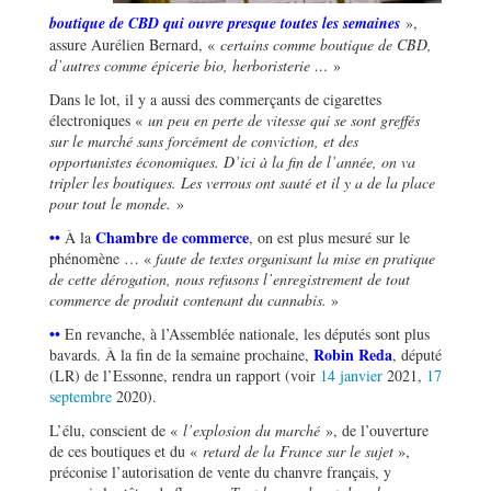
boutique de CBD qui ouvre presque toutes les semaines
»,
assure Aurélien Bernard, «
certains comme boutique de CBD,
d’autres comme épicerie bio, herboristerie …
»
Dans le lot, il y a aussi des commerçants de cigarettes
électroniques «
un peu en perte de vitesse qui se sont greffés
sur le marché sans forcément de conviction, et des
opportunistes économiques. D’ici à la fin de l’année, on va
tripler les boutiques. Les verrous ont sauté et il y a de la place
pour tout le monde.
»
••
Chambre de commerce
À la
, on est plus mesuré sur le
phénomène … «
faute de textes organisant la mise en pratique
de cette dérogation, nous refusons l’enregistrement de tout
commerce de produit contenant du cannabis.
»
••
En revanche, à l’Assemblée nationale, les députés sont plus
Robin Reda
bavards. À la fin de la semaine prochaine,
, député
(LR) de l’Essonne, rendra un rapport (voir
14 janvier
2021,
17
septembre
2020).
L’élu, conscient de «
l’explosion du marché
», de l’ouverture
de ces boutiques et du «
retard de la France sur le sujet
»,
préconise l’autorisation de vente du chanvre français, y