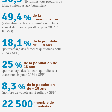
(livraisons tous produits du
tabac confondus aux buralistes)
49,4
%
de la
consommation
(estimation de la consommation de tabac
venant du marché parallèle pour 2024 /
KPMG)
18,1
%
de la population
de + 18 ans
(pourcentage des fumeurs quotidiens pour
2024 / SPF)
25
%
de la population de +
18 ans
(pourcentage des fumeurs quotidiens et
occasionnels pour 2024 / SPF)
8,3
%
de la population
de + 18 ans
(nombre de vapoteurs réguliers / SPF)
22 500
(nombre de
buralistes)